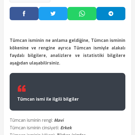
Facebook'ta Paylaş
Twitter'da Paylaş
WhatsApp'ta Paylaş
Telegram
Tümcan isminin ne anlama geldiğine, Tümcan isminin
kökenine ve rengine ayrıca Tümcan ismiyle alakalı
faydalı bilgilere, analizlere ve istatistiki bilgilere
aşağıdan ulaşabilirsiniz.
Tümcan ismi ile ilgili bilgiler
Tümcan isminin rengi:
Mavi
Tümcan isminin cinsiyeti:
Erkek