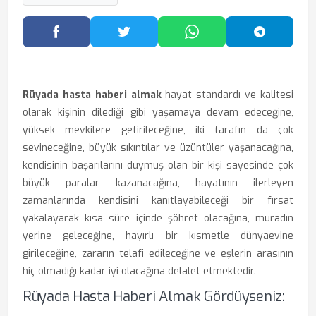
Facebook'ta Paylaş
Twitter'da Paylaş
WhatsApp'ta Paylaş
Telegram
Rüyada hasta haberi almak
hayat standardı ve kalitesi
olarak kişinin dilediği gibi yaşamaya devam edeceğine,
yüksek mevkilere getirileceğine, iki tarafın da çok
sevineceğine, büyük sıkıntılar ve üzüntüler yaşanacağına,
kendisinin başarılarını duymuş olan bir kişi sayesinde çok
büyük paralar kazanacağına, hayatının ilerleyen
zamanlarında kendisini kanıtlayabileceği bir fırsat
yakalayarak kısa süre içinde şöhret olacağına, muradın
yerine geleceğine, hayırlı bir kısmetle dünyaevine
girileceğine, zararın telafi edileceğine ve eşlerin arasının
hiç olmadığı kadar iyi olacağına delalet etmektedir.
Rüyada Hasta Haberi Almak Gördüyseniz: