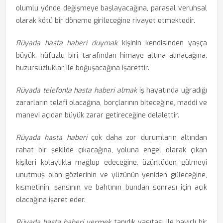
olumlu yönde değişmeye başlayacağına, parasal veruhsal
olarak kötü bir döneme girileceğine rivayet etmektedir.
Rüyada hasta haberi duymak
kişinin kendisinden yaşça
büyük, nüfuzlu biri tarafından himaye altına alınacağına,
huzursuzluklar ile boğuşacağına işarettir.
Rüyada telefonla hasta haberi almak
iş hayatında uğradığı
zararların telafi olacağına, borçlarının biteceğine, maddi ve
manevi açıdan büyük zarar getireceğine delalettir.
Rüyada hasta haberi
çok daha zor durumların altından
rahat bir şekilde çıkacağına, yoluna engel olarak çıkan
kişileri kolaylıkla mağlup edeceğine, üzüntüden gülmeyi
unutmuş olan gözlerinin ve yüzünün yeniden güleceğine,
kısmetinin, şansının ve bahtının bundan sonrası için açık
olacağına işaret eder.
Rüyada hasta haberi vermek
tanıdık vasıtası ile hayırlı bir