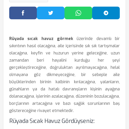
Facebook'ta Paylaş
Twitter'da Paylaş
WhatsApp'ta Paylaş
Telegram
Rüyada sıcak havuz görmek
üzerinde devamlı bir
sıkıntının hasıl olacağına, aile içerisinde sık sık tartışmalar
olacağına, keyfin ve huzurun yerine geleceğine, uzun
zamandan beri hayalini kurduğu her şeyi
gerçekleştireceğine, doğruluktan ayrılmayacağına, helal
olmayana göz dikmeyeceğine, bir sebeple aile
büyüklerinden birinin kalbinin kırılacağına, yalanların,
günahların ya da hatalı davranışların kişinin ayağına
dolanacağına, işlerinin azalacağına, düzeninin bozulacağına,
borçlarının artacağına ve bazı sağlık sorunlarının baş
göstereceğine rivayet etmektedir.
Rüyada Sıcak Havuz Gördüyseniz: