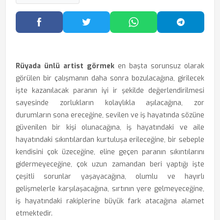
Facebook'ta Paylaş
Twitter'da Paylaş
WhatsApp'ta Paylaş
Telegram
Rüyada ünlü artist görmek
en başta sorunsuz olarak
görülen bir çalışmanın daha sonra bozulacağına, girilecek
işte kazanılacak paranın iyi ir şekilde değerlendirilmesi
sayesinde zorlukların kolaylıkla aşılacağına, zor
durumların sona ereceğine, sevilen ve iş hayatında sözüne
güvenilen bir kişi olunacağına, iş hayatındaki ve aile
hayatındaki sıkıntılardan kurtuluşa erileceğine, bir sebeple
kendisini çok üzeceğine, eline geçen paranın sıkıntılarını
gidermeyeceğine, çok uzun zamandan beri yaptığı işte
çeşitli sorunlar yaşayacağına, olumlu ve hayırlı
gelişmelerle karşılaşacağına, sırtının yere gelmeyeceğine,
iş hayatındaki rakiplerine büyük fark atacağına alamet
etmektedir.