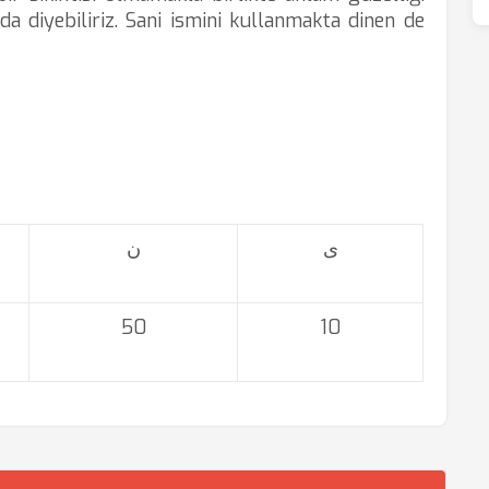
da diyebiliriz. Sani ismini kullanmakta dinen de
ی
ن
50
10