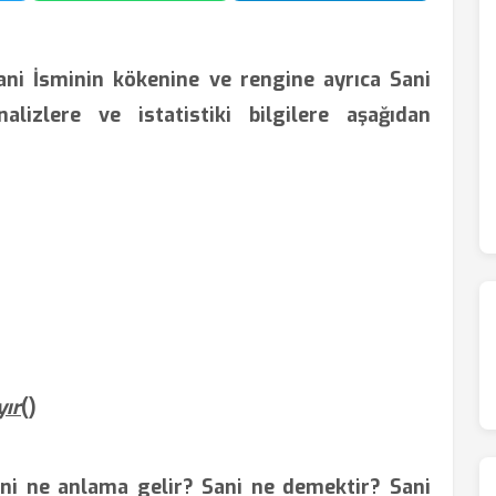
ani İsminin kökenine ve rengine ayrıca Sani
nalizlere ve istatistiki bilgilere aşağıdan
yır
(
)
ni ne anlama gelir? Sani ne demektir? Sani