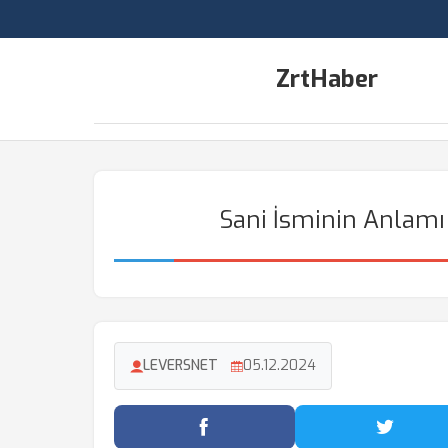
ZrtHaber
Sani İsminin Anlamı 
LEVERSNET
05.12.2024
Facebook'ta Paylaş
Twitter