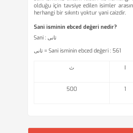
olduğu için tavsiye edilen isimler arasın
herhangi bir sıkıntı yoktur yani caizdir.
Sani isminin ebced değeri nedir?
Sani : ثانی
ثانی = Sani isminin ebced değeri : 561
ا
ث
500
1