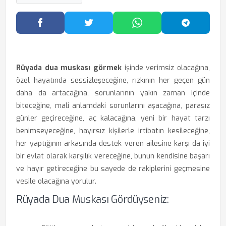
Facebook'ta Paylaş
Twitter'da Paylaş
WhatsApp'ta Paylaş
Telegram
Rüyada dua muskası görmek
işinde verimsiz olacağına,
özel hayatında sessizleşeceğine, rızkının her geçen gün
daha da artacağına, sorunlarının yakın zaman içinde
biteceğine, mali anlamdaki sorunlarını aşacağına, parasız
günler geçireceğine, aç kalacağına, yeni bir hayat tarzı
benimseyeceğine, hayırsız kişilerle irtibatın kesileceğine,
her yaptığının arkasında destek veren ailesine karşı da iyi
bir evlat olarak karşılık vereceğine, bunun kendisine başarı
ve hayır getireceğine bu sayede de rakiplerini geçmesine
vesile olacağına yorulur.
Rüyada Dua Muskası Gördüyseniz: