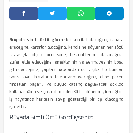
Facebook'ta Paylaş
Twitter'da Paylaş
WhatsApp'ta Paylaş
Telegram
Rüyada simli örtü görmek
esenlik bulacağına, rahata
ereceğine, kararlar alacağına, kendisine söylenen her sözü
fazlasıyla ölçüp biçeceğine, beklentilerine ulaşacağına,
zafer elde edeceğine, emeklerinin ve sermayesinin boşa
gitmeyeceğine, yapılan hatalardan ders çıkarılıp bundan
sonra aynı hataların tekrarlanmayacağına, eline geçen
fırsatları başarılı ve büyük kazanç sağlayacak şekilde
kullanacağına ve çok rahat edeceği bir döneme gireceğine,
iş hayatında herkesin saygı gösterdiği bir kişi olacağına
işarettir.
Rüyada Simli Örtü Gördüyseniz: