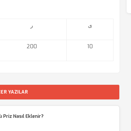
ی
ر
200
10
ER YAZILAR
Priz Nasıl Eklenir?