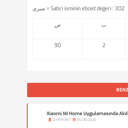
صبری = Sabri isminin ebced değeri : 302
ب
ص
90
2
BENZ
Xiaomi Mi Home Uygulamasında Akıllı 
LEVERSNET
06.08.2026