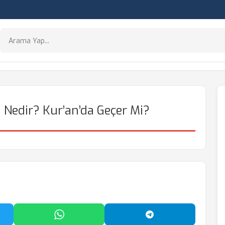
 Nedir? Kur’an’da Geçer Mi?
'da Paylaş
WhatsApp'ta Paylaş
Telegram'da Payl