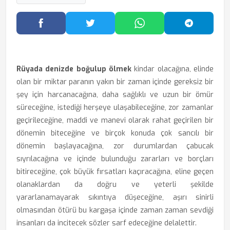
Facebook'ta Paylaş
Twitter'da Paylaş
WhatsApp'ta Paylaş
Telegram
Rüyada denizde boğulup ölmek
kindar olacağına, elinde
olan bir miktar paranın yakın bir zaman içinde gereksiz bir
şey için harcanacağına, daha sağlıklı ve uzun bir ömür
süreceğine, istediği herşeye ulaşabileceğine, zor zamanlar
geçirileceğine, maddi ve manevi olarak rahat geçirilen bir
dönemin biteceğine ve birçok konuda çok sancılı bir
dönemin başlayacağına, zor durumlardan çabucak
sıyrılacağına ve içinde bulunduğu zararları ve borçları
bitireceğine, çok büyük fırsatları kaçıracağına, eline geçen
olanaklardan da doğru ve yeterli şekilde
yararlanamayarak sıkıntıya düşeceğine, aşırı sinirli
olmasından ötürü bu kargaşa içinde zaman zaman sevdiği
insanları da incitecek sözler sarf edeceğine delalettir.