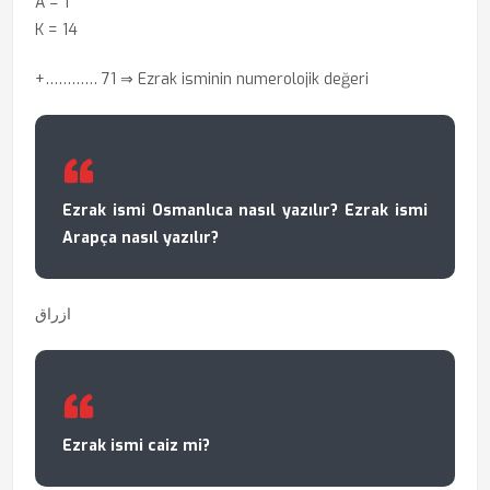
A = 1
K = 14
+………… 71
⇒ Ezrak isminin numerolojik değeri
Ezrak ismi Osmanlıca nasıl yazılır? Ezrak ismi
Arapça nasıl yazılır?
ازراق
Ezrak ismi caiz mi?