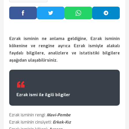
Facebook'ta Paylaş
Twitter'da Paylaş
WhatsApp'ta Paylaş
Telegram
Ezrak isminin ne anlama geldiğine, Ezrak isminin
kökenine ve rengine ayrıca Ezrak ismiyle alakalı
faydalı bilgilere, analizlere ve istatistiki bilgilere
aşağıdan ulaşabilirsiniz.
Ezrak ismi ile ilgili bilgiler
Ezrak isminin rengi:
Mavi-Pembe
Ezrak isminin cinsiyeti:
Erkek-Kız