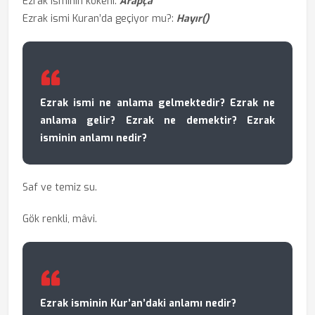
Ezrak isminin kökeni:
Arapça
Ezrak ismi Kuran’da geçiyor mu?:
Hayır()
Ezrak ismi ne anlama gelmektedir? Ezrak ne
anlama gelir? Ezrak ne demektir? Ezrak
isminin anlamı nedir?
Saf ve temiz su.
Gök renkli, mâvi.
Ezrak isminin Kur’an’daki anlamı nedir?