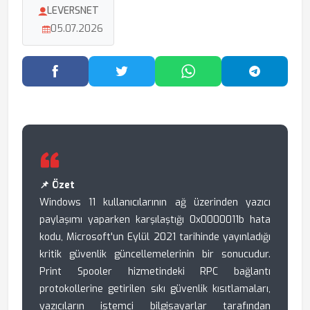
LEVERSNET
05.07.2026
Facebook'ta Paylaş
Twitter'da Paylaş
WhatsApp'ta Paylaş
Telegram
📌 Özet
Windows 11 kullanıcılarının ağ üzerinden yazıcı
paylaşımı yaparken karşılaştığı 0x0000011b hata
kodu, Microsoft'un Eylül 2021 tarihinde yayınladığı
kritik güvenlik güncellemelerinin bir sonucudur.
Print Spooler hizmetindeki RPC bağlantı
protokollerine getirilen sıkı güvenlik kısıtlamaları,
yazıcıların istemci bilgisayarlar tarafından