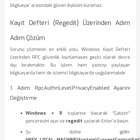
bilgisayar arasındaki güven ilişkisini kuramaz.
Kayıt Defteri (Regedit) Üzerinden Adım
Adım Çözüm
Sorunu çözmenin en etkili yolu, Windows Kayıt Defteri
üzerinden RPC güvenlik kısıtlamasını geçici olarak devre
dışı bırakmaktır. Bu işlem, hem yazıcıyı paylaşan
bilgisayarda hem de istemci bilgisayarda uygulanmalıdır.
1. Adım: RpcAuthnLevelPrivacyEnabled Ayarını
Değiştirme
Windows + R
tuşlarına basarak "Çalıştır"
penceresini açın ve
regedit
yazarak Enter'a basın.
Şu dizine gidin:
HKEY_LOCAL_MACHINE\System\CurrentControlSet\