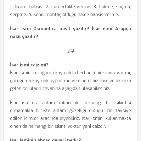
1. İkram, bahşiş. 2. Cömertlikle verme. 3. Dökme, saçma,
serpme. 4. Kendi muhtaç olduğu halde bahşiş verme.
İsar ismi Osmanlıca nasıl yazılır? İsar ismi Arapça
nasıl yazılır?
‏ایثار
İsar ismi caiz mi?
İsar ismini çocuğuma koymakta herhangi bir sıkıntı var mı,
çocuğuma koymak uygun mu ve dinen caiz mi diye aklınıza
gelen soruların cevabına aşağıdan ulaşabilirsiniz.
İsar ismimiz anlam itibari ile herhangi bir sıkıntısı
olmamakla birlikte anlam güzelliği olduğu için tavsiye
edilen isimler arasında diyebiliriz. İsar ismini kullanmakta
dinen de herhangi bir sıkıntı yoktur yani caizdir.
İsar isminin ebced değeri nedir?