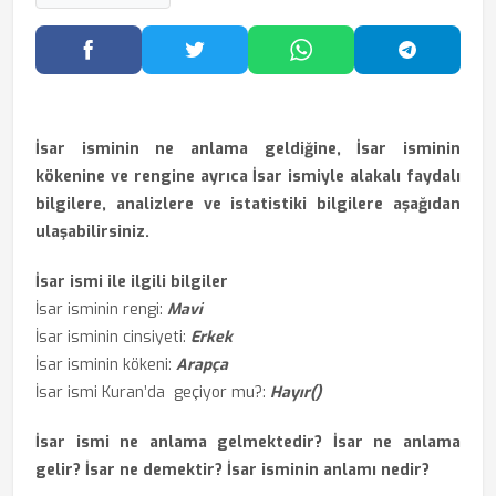
Facebook'ta Paylaş
Twitter'da Paylaş
WhatsApp'ta Paylaş
Telegram
İsar isminin ne anlama geldiğine, İsar isminin
kökenine ve rengine ayrıca İsar ismiyle alakalı faydalı
bilgilere, analizlere ve istatistiki bilgilere aşağıdan
ulaşabilirsiniz.
İsar ismi ile ilgili bilgiler
İsar isminin rengi:
Mavi
İsar isminin cinsiyeti:
Erkek
İsar isminin kökeni:
Arapça
İsar ismi Kuran’da geçiyor mu?:
Hayır()
İsar ismi ne anlama gelmektedir? İsar ne anlama
gelir? İsar ne demektir? İsar isminin anlamı nedir?