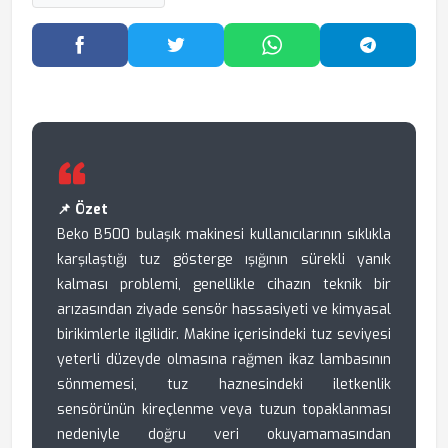
Facebook'ta Paylaş
Twitter'da Paylaş
WhatsApp'ta Paylaş
Telegram
📌 Özet
Beko B500 bulaşık makinesi kullanıcılarının sıklıkla
karşılaştığı tuz gösterge ışığının sürekli yanık
kalması problemi, genellikle cihazın teknik bir
arızasından ziyade sensör hassasiyeti ve kimyasal
birikimlerle ilgilidir. Makine içerisindeki tuz seviyesi
yeterli düzeyde olmasına rağmen ikaz lambasının
sönmemesi, tuz haznesindeki iletkenlik
sensörünün kireçlenme veya tuzun topaklanması
nedeniyle doğru veri okuyamamasından