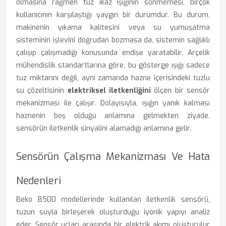
olmasına rağmen tuz ikaz ışığının sönmemesi, birçok
kullanıcının karşılaştığı yaygın bir durumdur. Bu durum,
makinenin yıkama kalitesini veya su yumuşatma
sisteminin işlevini doğrudan bozmasa da, sistemin sağlıklı
çalışıp çalışmadığı konusunda endişe yaratabilir. Arçelik
mühendislik standartlarına göre, bu gösterge ışığı sadece
tuz miktarını değil, aynı zamanda hazne içerisindeki tuzlu
su çözeltisinin
elektriksel iletkenliğini
ölçen bir sensör
mekanizması ile çalışır. Dolayısıyla, ışığın yanık kalması
haznenin boş olduğu anlamına gelmekten ziyade,
sensörün iletkenlik sinyalini alamadığı anlamına gelir.
Sensörün Çalışma Mekanizması Ve Hata
Nedenleri
Beko B500 modellerinde kullanılan iletkenlik sensörü,
tuzun suyla birleşerek oluşturduğu iyonik yapıyı analiz
eder. Sensör uçları arasında bir elektrik akımı oluşturulur