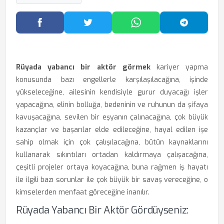
Facebook'ta Paylaş
Twitter'da Paylaş
WhatsApp'ta Paylaş
Telegram
Rüyada yabancı bir aktör görmek
kariyer yapma
konusunda bazı engellerle karşılaşılacağına, işinde
yükseleceğine, ailesinin kendisiyle gurur duyacağı işler
yapacağına, elinin bolluğa, bedeninin ve ruhunun da şifaya
kavuşacağına, sevilen bir eşyanın çalınacağına, çok büyük
kazançlar ve başarılar elde edileceğine, hayal edilen işe
sahip olmak için çok çalışılacağına, bütün kaynaklarını
kullanarak sıkıntıları ortadan kaldırmaya çalışacağına,
çeşitli projeler ortaya koyacağına, buna rağmen iş hayatı
ile ilgili bazı sorunlar ile çok büyük bir savaş vereceğine, o
kimselerden menfaat göreceğine inanılır.
Rüyada Yabancı Bir Aktör Gördüyseniz: