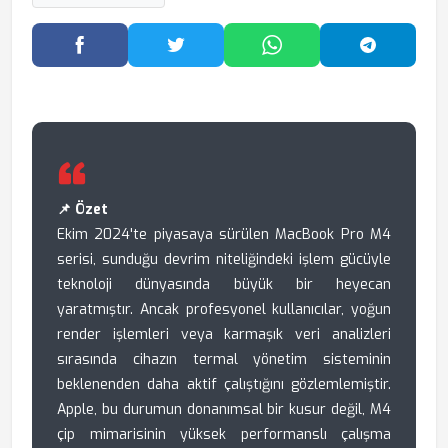
Facebook'ta Paylaş
Twitter'da Paylaş
WhatsApp'ta Paylaş
Telegram
📌 Özet
Ekim 2024'te piyasaya sürülen MacBook Pro M4
serisi, sunduğu devrim niteliğindeki işlem gücüyle
teknoloji dünyasında büyük bir heyecan
yaratmıştır. Ancak profesyonel kullanıcılar, yoğun
render işlemleri veya karmaşık veri analizleri
sırasında cihazın termal yönetim sisteminin
beklenenden daha aktif çalıştığını gözlemlemiştir.
Apple, bu durumun donanımsal bir kusur değil, M4
çip mimarisinin yüksek performanslı çalışma