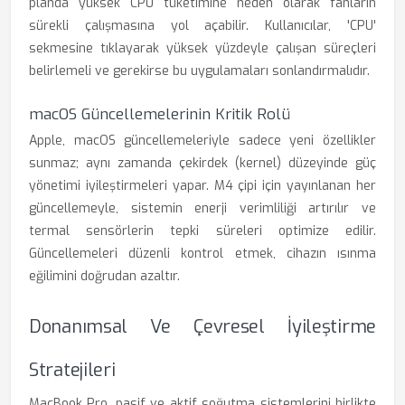
planda yüksek CPU tüketimine neden olarak fanların
sürekli çalışmasına yol açabilir. Kullanıcılar, 'CPU'
sekmesine tıklayarak yüksek yüzdeyle çalışan süreçleri
belirlemeli ve gerekirse bu uygulamaları sonlandırmalıdır.
macOS Güncellemelerinin Kritik Rolü
Apple, macOS güncellemeleriyle sadece yeni özellikler
sunmaz; aynı zamanda çekirdek (kernel) düzeyinde güç
yönetimi iyileştirmeleri yapar. M4 çipi için yayınlanan her
güncellemeyle, sistemin enerji verimliliği artırılır ve
termal sensörlerin tepki süreleri optimize edilir.
Güncellemeleri düzenli kontrol etmek, cihazın ısınma
eğilimini doğrudan azaltır.
Donanımsal Ve Çevresel İyileştirme
Stratejileri
MacBook Pro, pasif ve aktif soğutma sistemlerini birlikte