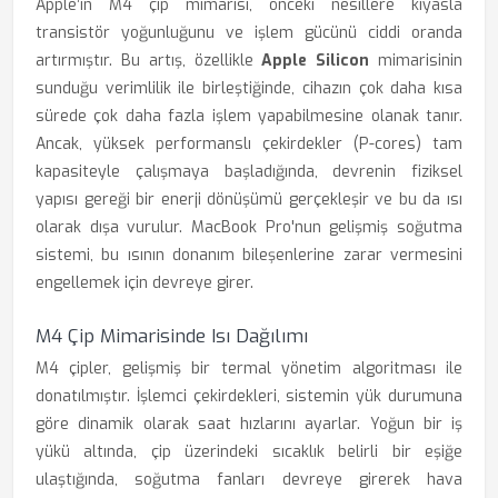
Apple’ın M4 çip mimarisi, önceki nesillere kıyasla
transistör yoğunluğunu ve işlem gücünü ciddi oranda
artırmıştır. Bu artış, özellikle
Apple Silicon
mimarisinin
sunduğu verimlilik ile birleştiğinde, cihazın çok daha kısa
sürede çok daha fazla işlem yapabilmesine olanak tanır.
Ancak, yüksek performanslı çekirdekler (P-cores) tam
kapasiteyle çalışmaya başladığında, devrenin fiziksel
yapısı gereği bir enerji dönüşümü gerçekleşir ve bu da ısı
olarak dışa vurulur. MacBook Pro'nun gelişmiş soğutma
sistemi, bu ısının donanım bileşenlerine zarar vermesini
engellemek için devreye girer.
M4 Çip Mimarisinde Isı Dağılımı
M4 çipler, gelişmiş bir termal yönetim algoritması ile
donatılmıştır. İşlemci çekirdekleri, sistemin yük durumuna
göre dinamik olarak saat hızlarını ayarlar. Yoğun bir iş
yükü altında, çip üzerindeki sıcaklık belirli bir eşiğe
ulaştığında, soğutma fanları devreye girerek hava