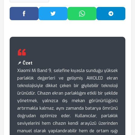
Facebook'ta Paylaş
Twitter'da Paylaş
WhatsApp'ta Paylaş
Telegram
📌 Özet
Xiaomi Mi Band 9, selefine kıyasla sunduğu yüksek
parlaklık değerleri ve gelişmiş AMOLED ekran
teknolojisiyle dikkat çeken bir giyilebilir teknoloji
ürünüdür. Cihazın ekran parlaklığını etkili bir şekilde
yönetmek, yalnızca dış mekan görünürlüğünü
artırmakla kalmaz, aynı zamanda batarya ömrünü
doğrudan optimize eder. Kullanıcılar, parlaklık
seviyelerini hem cihazın kendi arayüzü üzerinden
manuel olarak yapılandırabilir hem de ortam ışığı