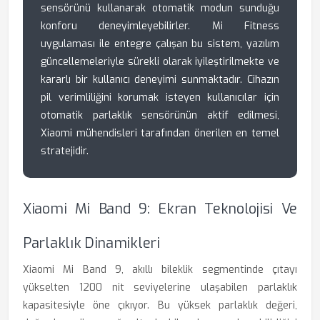
sensörünü kullanarak otomatik modun sunduğu
konforu deneyimleyebilirler. Mi Fitness
uygulaması ile entegre çalışan bu sistem, yazılım
güncellemeleriyle sürekli olarak iyileştirilmekte ve
kararlı bir kullanıcı deneyimi sunmaktadır. Cihazın
pil verimliliğini korumak isteyen kullanıcılar için
otomatik parlaklık sensörünün aktif edilmesi,
Xiaomi mühendisleri tarafından önerilen en temel
stratejidir.
Xiaomi Mi Band 9: Ekran Teknolojisi Ve
Parlaklık Dinamikleri
Xiaomi Mi Band 9, akıllı bileklik segmentinde çıtayı
yükselten 1200 nit seviyelerine ulaşabilen parlaklık
kapasitesiyle öne çıkıyor. Bu yüksek parlaklık değeri,