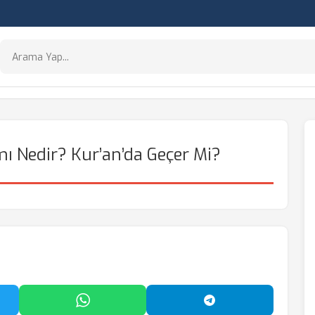
ı Nedir? Kur’an’da Geçer Mi?
'da Paylaş
WhatsApp'ta Paylaş
Telegram'da Payl