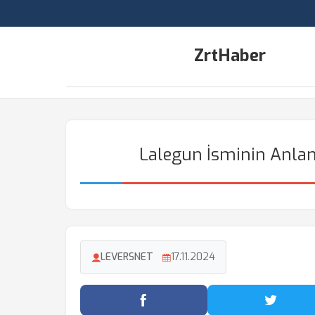
ZrtHaber
Lalegun İsminin Anlam
LEVERSNET
17.11.2024
Facebook'ta Paylaş
Twitter