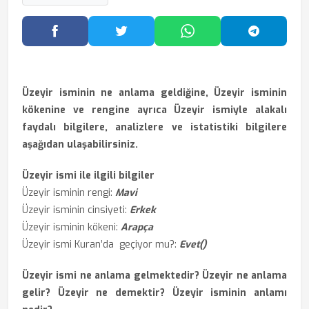
Facebook'ta Paylaş
Twitter'da Paylaş
WhatsApp'ta Paylaş
Telegram
Üzeyir isminin ne anlama geldiğine, Üzeyir isminin
kökenine ve rengine ayrıca Üzeyir ismiyle alakalı
faydalı bilgilere, analizlere ve istatistiki bilgilere
aşağıdan ulaşabilirsiniz.
Üzeyir ismi ile ilgili bilgiler
Üzeyir isminin rengi:
Mavi
Üzeyir isminin cinsiyeti:
Erkek
Üzeyir isminin kökeni:
Arapça
Üzeyir ismi Kuran’da geçiyor mu?:
Evet()
Üzeyir ismi ne anlama gelmektedir? Üzeyir ne anlama
gelir? Üzeyir ne demektir? Üzeyir isminin anlamı