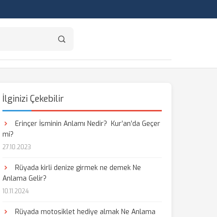
İlginizi Çekebilir
Erinçer İsminin Anlamı Nedir? Kur’an’da Geçer
mi?
27.10.2023
Rüyada kirli denize girmek ne demek Ne
Anlama Gelir?
10.11.2024
Rüyada motosiklet hediye almak Ne Anlama
aş