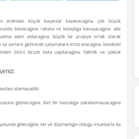
ın ardından büyük başarılar kazanacağına, çok büyük
runda kılınacağına, rahata ve kolaylığa kavuşacağına, aile
 hayatına adım atılacağına, büyük bir projeye ortak olarak
k iyi yerlere getirecek çalışmalara imza atacağına, kendisini
den ötürü birçok hata yapılacağına, fakirlik ve yokluk
eniz:
aydası olamayabilir.
yununa gelineceğine, illet bir hastalığa yakalanmayacağına
yolunda gideceğine, kin ve düşmanlığın olduğu insanlarla da