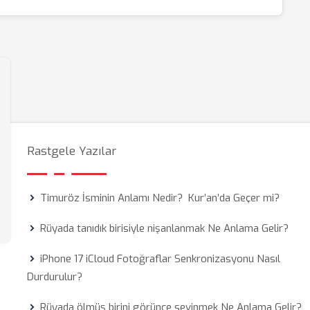
Rastgele Yazılar
Timuröz İsminin Anlamı Nedir? Kur’an’da Geçer mi?
Rüyada tanıdık birisiyle nişanlanmak Ne Anlama Gelir?
iPhone 17 iCloud Fotoğraflar Senkronizasyonu Nasıl
Durdurulur?
Rüyada ölmüş birini görünce sevinmek Ne Anlama Gelir?