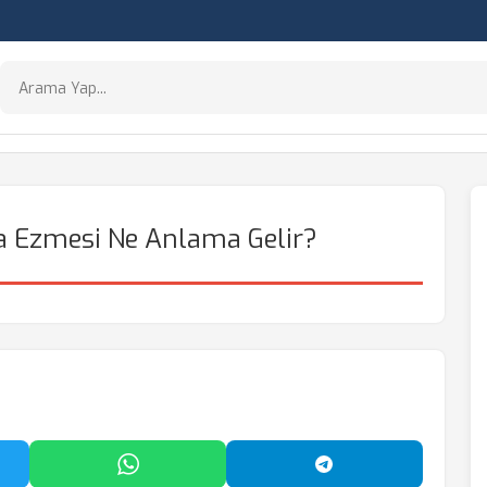
a Ezmesi Ne Anlama Gelir?
'da Paylaş
WhatsApp'ta Paylaş
Telegram'da Payl