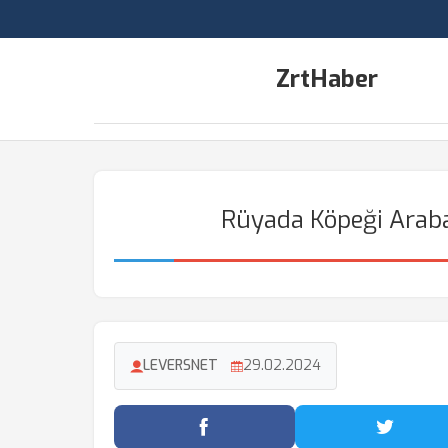
ZrtHaber
Rüyada Köpeği Arab
LEVERSNET
29.02.2024
Facebook'ta Paylaş
Twitter