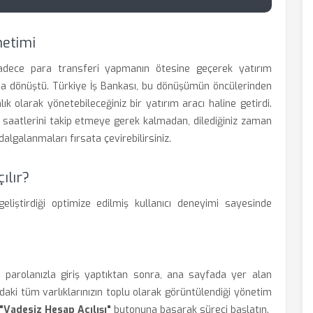
netimi
sadece para transferi yapmanın ötesine geçerek yatırım
ma dönüştü. Türkiye İş Bankası, bu dönüşümün öncülerinden
lık olarak yönetebileceğiniz bir yatırım aracı haline getirdi.
saatlerini takip etmeye gerek kalmadan, dilediğiniz zaman
algalanmaları fırsata çevirebilirsiniz.
ılır?
liştirdiği optimize edilmiş kullanıcı deneyimi sayesinde
parolanızla giriş yaptıktan sonra, ana sayfada yer alan
aki tüm varlıklarınızın toplu olarak görüntülendiği yönetim
"Vadesiz Hesap Açılışı"
butonuna basarak süreci başlatın.