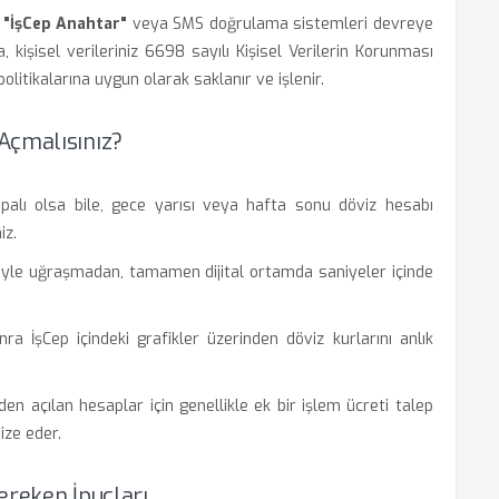
u
"İşCep Anahtar"
veya SMS doğrulama sistemleri devreye
a, kişisel verileriniz 6698 sayılı Kişisel Verilerin Korunması
olitikalarına uygun olarak saklanır ve işlenir.
Açmalısınız?
alı olsa bile, gece yarısı veya hafta sonu döviz hesabı
iz.
riyle uğraşmadan, tamamen dijital ortamda saniyeler içinde
ra İşCep içindeki grafikler üzerinden döviz kurlarını anlık
den açılan hesaplar için genellikle ek bir işlem ücreti talep
ize eder.
ereken İpuçları