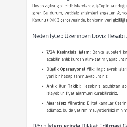
Hesap açılışı gibi kritik işlemlerde, İşCep'in sunduğ
girer. Bu durum, yetkisiz erişimleri engeller. Ayrıc
Kanunu (KVKK) çerçevesinde, bankanın veri gizliliği p
Neden İşCep Üzerinden Döviz Hesabı 
7/24 Kesintisiz İşlem:
Banka şubeleri kap
açabilir, anlık kurdan alım-satım yapabilirsin
Düşük Operasyonel Yük:
Kağıt evrak işle
yeni bir hesap tanımlayabilirsiniz.
Anlık Kur Takibi:
Hesabınız açıldıktan son
izleyebilir, fiyat alarmları kurabilirsiniz.
Masrafsız Yönetim:
Dijital kanallar üzerin
edilmez, bu da yatırım maliyetlerinizi minim
Döviz İşlemlerinde Dikkat Edilmesi G