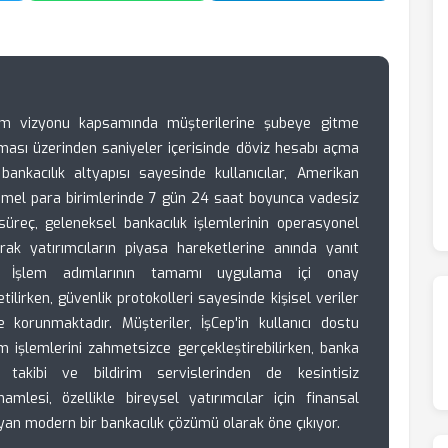
üşüm vizyonu kapsamında müşterilerine şubeye gitme
ması üzerinden saniyeler içerisinde döviz hesabı açma
bankacılık altyapısı sayesinde kullanıcılar, Amerikan
bi temel para birimlerinde 7 gün 24 saat boyunca vadesiz
süreç, geleneksel bankacılık işlemlerinin operasyonel
k yatırımcıların piyasa hareketlerine anında yanıt
r. İşlem adımlarının tamamı uygulama içi onay
tilirken, güvenlik protokolleri sayesinde kişisel veriler
 korunmaktadır. Müşteriler, İşCep'in kullanıcı dostu
 işlemlerini zahmetsizce gerçekleştirebilirken, banka
takibi ve bildirim servislerinden de kesintisiz
hamlesi, özellikle bireysel yatırımcılar için finansal
yan modern bir bankacılık çözümü olarak öne çıkıyor.