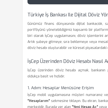
Türkiye İş Bankası Ile Dijital Döviz Yö
Günümüz finans dünyasında dijital bankacılık, 
portföyünü yönetebildiğimiz kapsamlı bir platfor
biri olarak İşCep uygulamasını, döviz işlemlerini an
Artık şubeye gitmeye, sıra beklemeye veya mesai 
döviz hesabı oluşturabilir ve küresel piyasalardaki d
İşCep Üzerinden Döviz Hesabı Nasıl Aç
İşCep üzerinden döviz hesabı açmak, bankanın ge
oldukça basit ve hızlıdır.
1. Adım: Hesaplar Menüsüne Erişim
İşCep mobil uygulamasına müşteri numaranız ve 
"Hesaplarım"
sekmesine tıklayın. Bu ekran, bankad
merkezidir. Burada yer alan
"Yeni Hesap Aç"
veya