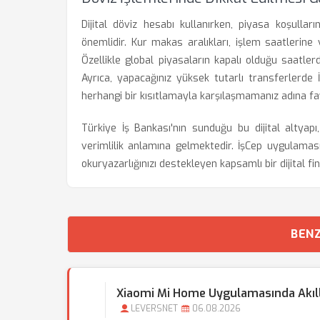
Dijital döviz hesabı kullanırken, piyasa koşulla
önemlidir. Kur makas aralıkları, işlem saatlerine v
Özellikle global piyasaların kapalı olduğu saatler
Ayrıca, yapacağınız yüksek tutarlı transferlerde 
herhangi bir kısıtlamayla karşılaşmamanız adına fay
Türkiye İş Bankası'nın sunduğu bu dijital altya
verimlilik anlamına gelmektedir. İşCep uygulaması
okuryazarlığınızı destekleyen kapsamlı bir dijital fi
BENZ
Xiaomi Mi Home Uygulamasında Akıllı 
LEVERSNET
06.08.2026