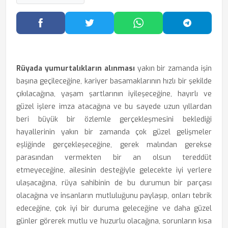
Facebook'ta Paylaş
Twitter'da Paylaş
WhatsApp'ta Paylaş
Telegram
Rüyada yumurtalıkların alınması
yakın bir zamanda işin
başına geçileceğine, kariyer basamaklarının hızlı bir şekilde
çıkılacağına, yaşam şartlarının iyileşeceğine, hayırlı ve
güzel işlere imza atacağına ve bu sayede uzun yıllardan
beri büyük bir özlemle gerçekleşmesini beklediği
hayallerinin yakın bir zamanda çok güzel gelişmeler
eşliğinde gerçekleşeceğine, gerek malından gerekse
parasından vermekten bir an olsun tereddüt
etmeyeceğine, ailesinin desteğiyle gelecekte iyi yerlere
ulaşacağına, rüya sahibinin de bu durumun bir parçası
olacağına ve insanların mutluluğunu paylaşıp, onları tebrik
edeceğine, çok iyi bir duruma geleceğine ve daha güzel
günler görerek mutlu ve huzurlu olacağına, sorunların kısa