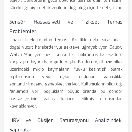
ediyor. Sensörlerin gece boyunca deri ile olan temasının
sürekliliği, biyometrik verilerin doğruluğu için temel şarttır.
Sensör Hassasiyeti ve Fiziksel Temas
Problemleri
Cihazın bilek ile olan teması, özellikle uyku sırasındaki
doğal vücut hareketleriyle sekteye uğrayabiliyor. Galaxy
Watch 9'un yeni nesil sensörleri, milimetrik hareketlere
karşı aşırı duyarlı hale getirilmiştir. Bu durum, cihazın bilek
üzerindeki mikro kaymalarını "uyku kesintisi" olarak
algılamasına veya uyku modunun yanlışlıkla
sonlandırılmasına sebebiyet veriyor. Kullanıcıların bildirdiği
"anlamsız veri boşlukları" büyük oranda bu sensör
hassasiyetinin yanlış kalibre edilmiş olmasından
kaynaklanıyor.
HRV ve Oksijen Satürasyonu Analizindeki
Sapmalar