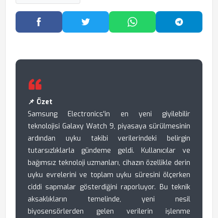
Facebook'ta Paylaş
Twitter'da Paylaş
WhatsApp'ta Paylaş
Telegram
📌 Özet
Samsung Electronics'in en yeni giyilebilir
teknolojisi Galaxy Watch 9, piyasaya sürülmesinin
ardından uyku takibi verilerindeki belirgin
tutarsızlıklarla gündeme geldi. Kullanıcılar ve
bağımsız teknoloji uzmanları, cihazın özellikle derin
uyku evrelerini ve toplam uyku süresini ölçerken
ciddi sapmalar gösterdiğini raporluyor. Bu teknik
aksaklıkların temelinde, yeni nesil
biyosensörlerden gelen verilerin işlenme