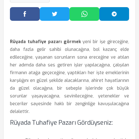
Facebook'ta Paylaş
Twitter'da Paylaş
WhatsApp'ta Paylaş
Telegram
Rüyada tuhafiye pazarı görmek
yeni bir işe gireceğine,
daha fazla gelir sahibi olunacağına, bol kazanç elde
edileceğine, yaşanan sorunların sona ereceğine ve atılan
her adımda daha ses getiren işler yapılacağına, çalışılan
firmanın atağa geçeceğine, yaptıkları her işte emeklerinin
karşılığını en güzel şekilde alacaklarına, ahiret hayatlarının
da güzel olacağına, bir sebeple işlerinde çok büyük
sorunlar yaşayacağına, sevinileceğine, yetenekler ve
beceriler sayesinde haklı bir zenginliğe kavuşulacağına
delalettir.
Rüyada Tuhafiye Pazarı Gördüyseniz: