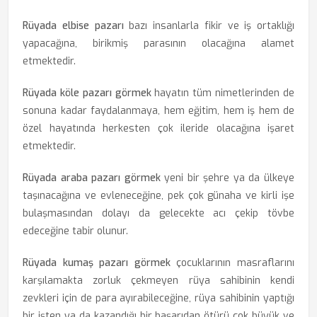
Rüyada elbise pazarı
bazı insanlarla fikir ve iş ortaklığı
yapacağına, birikmiş parasının olacağına alamet
etmektedir.
Rüyada köle pazarı görmek
hayatın tüm nimetlerinden de
sonuna kadar faydalanmaya, hem eğitim, hem iş hem de
özel hayatında herkesten çok ileride olacağına işaret
etmektedir.
Rüyada araba pazarı görmek
yeni bir şehre ya da ülkeye
taşınacağına ve evleneceğine, pek çok günaha ve kirli işe
bulaşmasından dolayı da gelecekte acı çekip tövbe
edeceğine tabir olunur.
Rüyada kumaş pazarı görmek
çocuklarının masraflarını
karşılamakta zorluk çekmeyen rüya sahibinin kendi
zevkleri için de para ayırabileceğine, rüya sahibinin yaptığı
bir işten ya da kazandığı bir başarıdan ötürü çok büyük ve