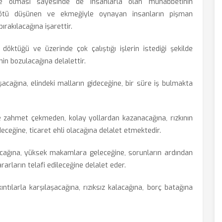
e olması sayesinde de insanlarla olan muhabbetinin
 kötü düşünen ve ekmeğiyle oynayan insanların pişman
ırakılacağına işarettir.
döktüğü ve üzerinde çok çalıştığı işlerin istediği şekilde
in bozulacağına delalettir.
cağına, elindeki malların gideceğine, bir süre iş bulmakta
e zahmet çekmeden, kolay yollardan kazanacağına, rızkının
eceğine, ticaret ehli olacağına delalet etmektedir.
cağına, yüksek makamlara geleceğine, sorunların ardından
arların telafi edileceğine delalet eder.
ntılarla karşılaşacağına, rızıksız kalacağına, borç batağına