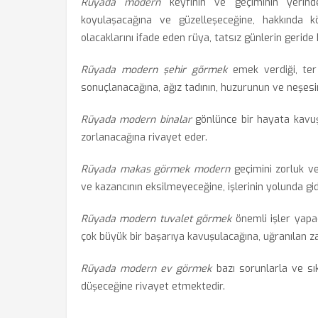
Rüyada modern
keyfinin ve geçiminin yerind
koyulaşacağına ve güzelleşeceğine, hakkında
olacaklarını ifade eden rüya, tatsız günlerin geride b
Rüyada modern şehir görmek
emek verdiği, ter 
sonuçlanacağına, ağız tadının, huzurunun ve neşesin
Rüyada modern binalar
gönlünce bir hayata kavuşa
zorlanacağına rivayet eder.
Rüyada makas görmek modern
geçimini zorluk v
ve kazancının eksilmeyeceğine, işlerinin yolunda gid
Rüyada modern tuvalet görmek
önemli işler yapa
çok büyük bir başarıya kavuşulacağına, uğranılan zar
Rüyada modern ev görmek
bazı sorunlarla ve sıkı
düşeceğine rivayet etmektedir.