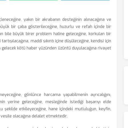
eneceğine, yakın bir akrabanın desteğinin alınacağına ve
üyük bir çaba gösterileceğine, huzurlu ve refah içinde bir
rın bile büyük birer problem haline geleceğine, korkulan bir
i tartışılacağına, maddi sıkıntı içine düşüleceğine, kendisi için
an gelecek kötü haber yüzünden üzüntü duyulacağına rivayet
meyeceğine, gönlünce harcama yapabilmenin ayrıcalığını,
inin yerine geleceğine, mesleğinde istediği başarıyı elde
lu şekilde etkileyeceğine, hane içindeki mutluluğun, keyfin,
vesile olacağına delalet etmektedir.