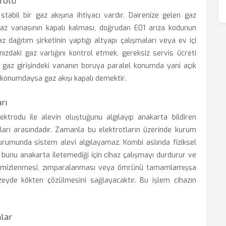
rolü
tabil bir gaz akışına ihtiyacı vardır. Dairenize gelen gaz
gaz vanasının kapalı kalması, doğrudan E01 arıza kodunun
z dağıtım şirketinin yaptığı altyapı çalışmaları veya ev içi
nızdaki gaz varlığını kontrol etmek, gereksiz servis ücreti
 gaz girişindeki vananın boruya paralel konumda yani açık
 konumdaysa gaz akışı kapalı demektir.
rı
ktrodu ile alevin oluştuğunu algılayıp anakarta bildiren
arı arasındadır. Zamanla bu elektrotların üzerinde kurum
urumunda sistem alevi algılayamaz. Kombi aslında fiziksel
 bunu anakarta iletemediği için cihaz çalışmayı durdurur ve
 temizlenmesi, zımparalanması veya ömrünü tamamlamışsa
zeyde kökten çözülmesini sağlayacaktır. Bu işlem cihazın
nlar