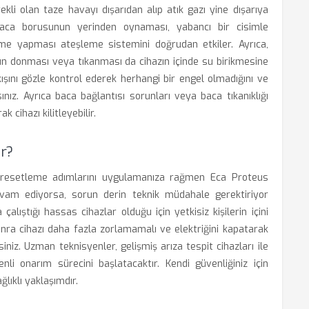
kli olan taze havayı dışarıdan alıp atık gazı yine dışarıya
Baca borusunun yerinden oynaması, yabancı bir cisimle
pme yapması ateşleme sistemini doğrudan etkiler. Ayrıca,
n donması veya tıkanması da cihazın içinde su birikmesine
kışını gözle kontrol ederek herhangi bir engel olmadığını ve
z. Ayrıca baca bağlantısı sorunları veya baca tıkanıklığı
k cihazı kilitleyebilir.
r?
 ve resetleme adımlarını uygulamanıza rağmen Eca Proteus
am ediyorsa, sorun derin teknik müdahale gerektiriyor
alıştığı hassas cihazlar olduğu için yetkisiz kişilerin içini
ra cihazı daha fazla zorlamamalı ve elektriğini kapatarak
iniz. Uzman teknisyenler, gelişmiş arıza tespit cihazları ile
li onarım sürecini başlatacaktır. Kendi güvenliğiniz için
lıklı yaklaşımdır.