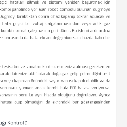
eçici hataları silmek ve sistemi yeniden başlatmak için
ix kombi panelinde yer alan reset sembolü bulunan düğmeye
 Düğmeyi bıraktıktan sonra cihaz kapanıp tekrar açılacak ve
 hata geçici bir voltaj dalgalanmasından veya anlık gaz
kombi normal çalışmasına geri döner. Bu işlemi ardı ardına
 sonrasında da hata ekranı değişmiyorsa, cihazda kalıcı bir
 tesisatını ve vanaları kontrol etmeniz atılması gereken en
karak dairenize aktif olarak doğalgaz gelip gelmediğini test
ı veya kapınızın önündeki sayaç vanası kapalı olabilir ya da
ak sorunsuz yanıyor ancak kombi hala E01 hatası veriyorsa,
vanasının boru ile aynı hizada olduğunu doğrulayın. Ayrıca
 hatası olup olmadığını da ekrandaki bar göstergesinden
lığı Kontrolü