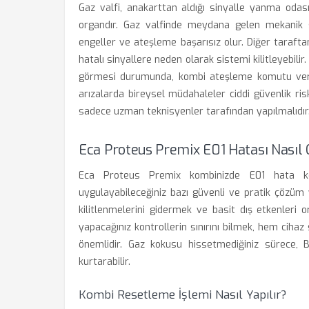
Gaz valfi, anakarttan aldığı sinyalle yanma odas
organdır. Gaz valfinde meydana gelen mekanik sı
engeller ve ateşleme başarısız olur. Diğer tarafta
hatalı sinyallere neden olarak sistemi kilitleyebili
görmesi durumunda, kombi ateşleme komutu ver
arızalarda bireysel müdahaleler ciddi güvenlik risk
sadece uzman teknisyenler tarafından yapılmalıdır
Eca Proteus Premix E01 Hatası Nasıl 
Eca Proteus Premix kombinizde E01 hata ko
uygulayabileceğiniz bazı güvenli ve pratik çözüm y
kilitlenmelerini gidermek ve basit dış etkenleri 
yapacağınız kontrollerin sınırını bilmek, hem ciha
önemlidir. Gaz kokusu hissetmediğiniz sürece, B
kurtarabilir.
Kombi Resetleme İşlemi Nasıl Yapılır?