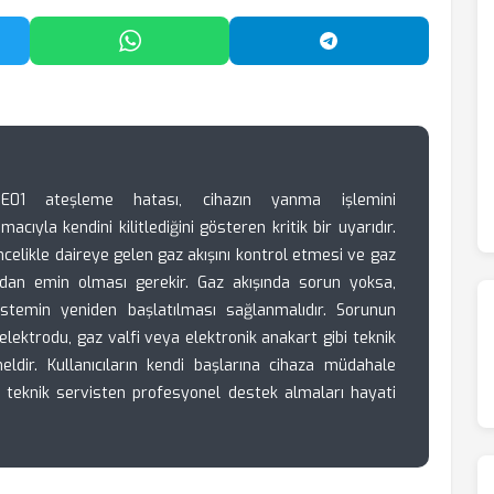
'da Paylaş
WhatsApp'ta Paylaş
Telegram'da Payl
01 ateşleme hatası, cihazın yanma işlemini
cıyla kendini kilitlediğini gösteren kritik bir uyarıdır.
ncelikle daireye gelen gaz akışını kontrol etmesi ve gaz
dan emin olması gerekir. Gaz akışında sorun yoksa,
stemin yeniden başlatılması sağlanmalıdır. Sorunun
ektrodu, gaz valfi veya elektronik anakart gibi teknik
ldir. Kullanıcıların kendi başlarına cihaza müdahale
li teknik servisten profesyonel destek almaları hayati