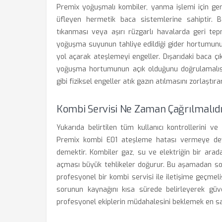
Premix yoğuşmalı kombiler, yanma işlemi için gere
üfleyen hermetik baca sistemlerine sahiptir. 
tıkanması veya aşırı rüzgarlı havalarda geri te
yoğuşma suyunun tahliye edildiği gider hortumunu
yol açarak ateşlemeyi engeller. Dışarıdaki baca çı
yoğuşma hortumunun açık olduğunu doğrulamalısını
gibi fiziksel engeller atık gazın atılmasını zorlaştırara
Kombi Servisi Ne Zaman Çağrılmalıdı
Yukarıda belirtilen tüm kullanıcı kontrollerini
Premix kombi E01 ateşleme hatası vermeye dev
demektir. Kombiler gaz, su ve elektriğin bir arada ç
açması büyük tehlikeler doğurur. Bu aşamadan son
profesyonel bir kombi servisi ile iletişime geçmelis
sorunun kaynağını kısa sürede belirleyerek güven
profesyonel ekiplerin müdahalesini beklemek en sağ