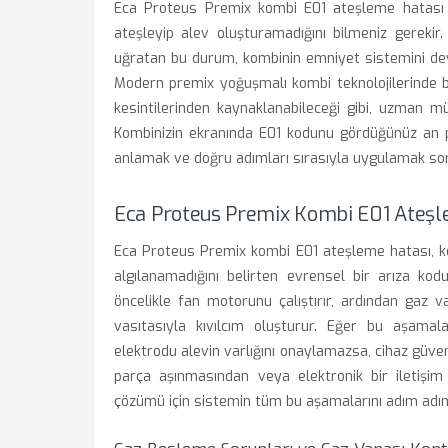
Eca Proteus Premix kombi E01 ateşleme hatası ile
ateşleyip alev oluşturamadığını bilmeniz gerekir.
uğratan bu durum, kombinin emniyet sistemini de
Modern premix yoğuşmalı kombi teknolojilerinde bu 
kesintilerinden kaynaklanabileceği gibi, uzman müd
Kombinizin ekranında E01 kodunu gördüğünüz an p
anlamak ve doğru adımları sırasıyla uygulamak sor
Eca Proteus Premix Kombi E01 Ateşl
Eca Proteus Premix kombi E01 ateşleme hatası, k
algılanamadığını belirten evrensel bir arıza kod
öncelikle fan motorunu çalıştırır, ardından gaz 
vasıtasıyla kıvılcım oluşturur. Eğer bu aşama
elektrodu alevin varlığını onaylamazsa, cihaz güv
parça aşınmasından veya elektronik bir iletişim 
çözümü için sistemin tüm bu aşamalarını adım adım