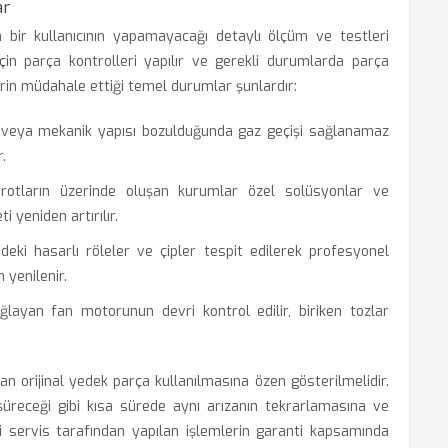
ar
an bir kullanıcının yapamayacağı detaylı ölçüm ve testleri
 için parça kontrolleri yapılır ve gerekli durumlarda parça
lerin müdahale ettiği temel durumlar şunlardır:
i veya mekanik yapısı bozulduğunda gaz geçişi sağlanamaz
.
rotların üzerinde oluşan kurumlar özel solüsyonlar ve
 yeniden artırılır.
eki hasarlı röleler ve çipler tespit edilerek profesyonel
yenilenir.
ayan fan motorunun devri kontrol edilir, biriken tozlar
 orijinal yedek parça kullanılmasına özen gösterilmelidir.
üşüreceği gibi kısa sürede aynı arızanın tekrarlamasına ve
li servis tarafından yapılan işlemlerin garanti kapsamında