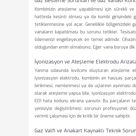
Gaz Besleme Sorunları ve Gaz Vanası Kont
Kombinizin ateşleme yapabilmesi için sürekli ve s
hattında kesinti olması ya da kombi girişindeki 
tetiklenmesine yol açar. Genellikle bölgenizdeki ga
vanaların kapatılması bu sorunu tetikler. Tesisatı
ödemenizi engelleyecek en temel adımdır. Cihazın
olduğundan emin olmalısınız. Eğer vana boruya dik
İyonizasyon ve Ateşleme Elektrodu Arızala
Yanma odasında kıvılcımı oluşturan ateşleme ele
iyonizasyon elektrodu, kombinin en hassas parçal
birikmesi, nemlenmesi ya da uçlarının aşınması d
olarak ateşleme yapsa bile, iyonizasyon elektrodu
E01 hata kodunu ekrana yansıtır. Bu parçaların
yenisiyle değiştirilmesi, sorunun profesyonel dü
verimli çalışması için de kritik bir öneme sahiptir.
Gaz Valfi ve Anakart Kaynaklı Teknik Soru