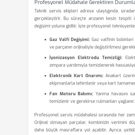
Profesyonel Müdahale Gerektiren Duruml
Teknik servis ekipleri adrese ulaştığında, sırad
gerçekleştirir. Bu süreçte arızanın kesin tespiti
değişimi yoluna gidilir. İşte profesyonel teknisyen
Gaz Valfi Değişimi:
Gaz valfinin bobinler
ve parçanın orijinaliyle değiştirilmesi gerekir
İyonizasyon Elektrodu Temizliği:
Elekt
zımpara yardımıyla temizlenerek hassasiyeti
Elektronik Kart Onarımı:
Anakart üzerind
ekipmanlarla lehimlenir veya kart tamamen 
Fan Motoru Bakımı:
Yanma havasını sağl
temizlenir ve gerekirse rulmanları yağlanır.
Profesyonel servis müdahalesi sırasında her zaman
Orijinal olmayan parçalar, kombinizin verimini d
daha büyük masraflara yol açabilir. Ayrıca, yetki