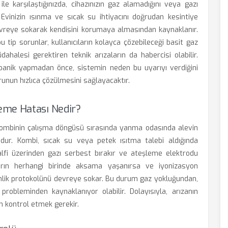
 karşılaştığınızda, cihazınızın gaz alamadığını veya gazı
 Evinizin ısınma ve sıcak su ihtiyacını doğrudan kesintiye
vreye sokarak kendisini korumaya almasından kaynaklanır.
tip sorunlar, kullanıcıların kolayca çözebileceği basit gaz
ahalesi gerektiren teknik arızaların da habercisi olabilir.
anik yapmadan önce, sistemin neden bu uyarıyı verdiğini
unun hızlıca çözülmesini sağlayacaktır.
eme Hatası Nedir?
ombinin çalışma döngüsü sırasında yanma odasında alevin
udur. Kombi, sıcak su veya petek ısıtma talebi aldığında
valfi üzerinden gazı serbest bırakır ve ateşleme elektrodu
ların herhangi birinde aksama yaşanırsa ve iyonizasyon
enlik protokolünü devreye sokar. Bu durum gaz yokluğundan,
probleminden kaynaklanıyor olabilir. Dolayısıyla, arızanın
 kontrol etmek gerekir.