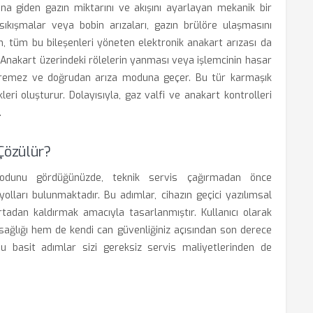
ına giden gazın miktarını ve akışını ayarlayan mekanik bir
kışmalar veya bobin arızaları, gazın brülöre ulaşmasını
n, tüm bu bileşenleri yöneten elektronik anakart arızası da
r. Anakart üzerindeki rölelerin yanması veya işlemcinin hasar
emez ve doğrudan arıza moduna geçer. Bu tür karmaşık
leri oluşturur. Dolayısıyla, gaz valfi ve anakart kontrolleri
.
Çözülür?
dunu gördüğünüzde, teknik servis çağırmadan önce
olları bulunmaktadır. Bu adımlar, cihazın geçici yazılımsal
ortadan kaldırmak amacıyla tasarlanmıştır. Kullanıcı olarak
z sağlığı hem de kendi can güvenliğiniz açısından son derece
u basit adımlar sizi gereksiz servis maliyetlerinden de