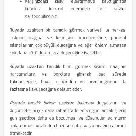
Karşınızdaki kişiyi eleştirmeye kalktığınızda
kendinizi kontrol edemeyip kırıcı sözler
sarfedebilirsiniz.
Rüyada uzaktan bir tanıdık görmek
variyeti ile herkesi
kıskandıracağına ve kendisine imreneceğine, parasal
sıkıntılarının çok büyük olacağına ve eğer önlem almazsa
çok daha kötü durumlara düşeceğine işarettir.
Rüyada uzaktan tanıdık birini görmek
kişinin maaşının
harcamalara ve borçlara giderek kısa sürede
tükeneceğine, hayal ettiğinden ve arzuladığından da
fazlasına kavuşacağına delalet eder.
Rüyada tanıdık birinin uzaktan bakması
duygularını ve
düşüncelerini çok daha rahat ifade edeceğine, ancak işlerin
gün geçtikçe daha da bozulması ve düşünülen adımların
atılamaması yüzünden bazı sorunlar yaşanacağına alamet
etmektedir.