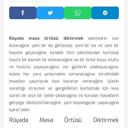
Facebook'ta Paylaş
Twitter'da Paylaş
WhatsApp'ta Paylaş
Telegram
Rüyada masa örtüsü diktirmek
sıkıntıların son
bulacağına, yeni bir dış görünüşe, yeni bir işe ve yeni bir
hayata geçeceğine, içindeki tüm sıkıntılardan kurtulup
hayırlı bir kısmet ile evleneceğine ve bir ömür boyu mutlu
ve huzurlu yaşayacağına, zor günlerin uzaklaşacağına,
kişinin her yere yetişmekte zorlanacağına, etrafındaki
insanları şaşırtacak bazı kararlar vereceğine, işlerin
yarattığı stresten ve gerginlikten kurtulmak için kısa
süreli de olsa bir tatile çıkılacağına ve kurulan hayallerin
gerçeğe dönüştürüleceğine, yeni başlangıçlar yapacağına
işaret eder.
Rüyada Masa Örtüsü Diktirmek