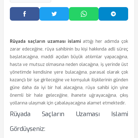
Facebook'ta Paylaş
Twitter'da Paylaş
WhatsApp'ta Paylaş
Telegram
Rüyada saçların uzaması islami
attığı her adımda çok
zarar edeceğine, rüya sahibinin bu kişi hakkında adli süreç
başlatacağına, maddi açıdan büyük atılımlar yapacağına,
hasta ve mutsuz olmasına neden olacağına, iş yerinde üst
yönetimde kendisine yere bulacağına, parasal olarak çok
kazançlı bir işe girileceğine ve komşuluk ilişkilerinin günden
güne daha da iyi bir hal alacağına, rüya sahibi için yine
önemli bir hale geleceğine, ihanete uğrayacağına, çıkış
yollarına ulaşmak için çabalayacağına alamet etmektedir.
Rüyada Saçların Uzaması Islami
Gördüyseniz: