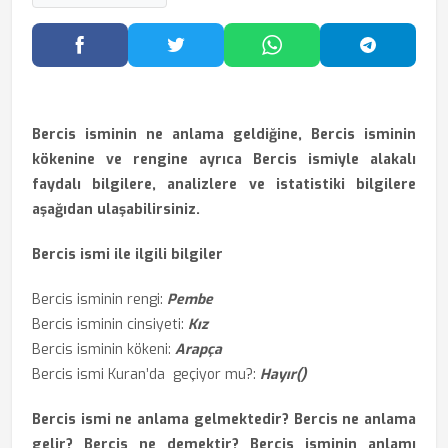
Facebook'ta Paylaş
Twitter'da Paylaş
WhatsApp'ta Paylaş
Telegram
Bercis isminin ne anlama geldiğine, Bercis isminin
kökenine ve rengine ayrıca Bercis ismiyle alakalı
faydalı bilgilere, analizlere ve istatistiki bilgilere
aşağıdan ulaşabilirsiniz.
Bercis ismi ile ilgili bilgiler
Bercis isminin rengi:
Pembe
Bercis isminin cinsiyeti:
Kız
Bercis isminin kökeni:
Arapça
Bercis ismi Kuran’da geçiyor mu?:
Hayır()
Bercis ismi ne anlama gelmektedir? Bercis ne anlama
gelir? Bercis ne demektir? Bercis isminin anlamı