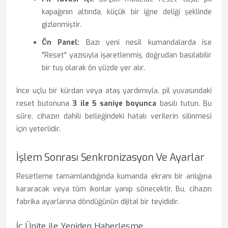
kapağının altında, küçük bir iğne deliği şeklinde
gizlenmiştir.
Ön Panel:
Bazı yeni nesil kumandalarda ise
"Reset" yazısıyla işaretlenmiş, doğrudan basılabilir
bir tuş olarak ön yüzde yer alır.
İnce uçlu bir kürdan veya ataş yardımıyla, pil yuvasındaki
reset butonuna
3 ile 5 saniye boyunca
basılı tutun. Bu
süre, cihazın dahili belleğindeki hatalı verilerin silinmesi
için yeterlidir.
İşlem Sonrası Senkronizasyon Ve Ayarlar
Resetleme tamamlandığında kumanda ekranı bir anlığına
kararacak veya tüm ikonlar yanıp sönecektir. Bu, cihazın
fabrika ayarlarına döndüğünün dijital bir teyididir.
İç Ünite ile Yeniden Haberleşme