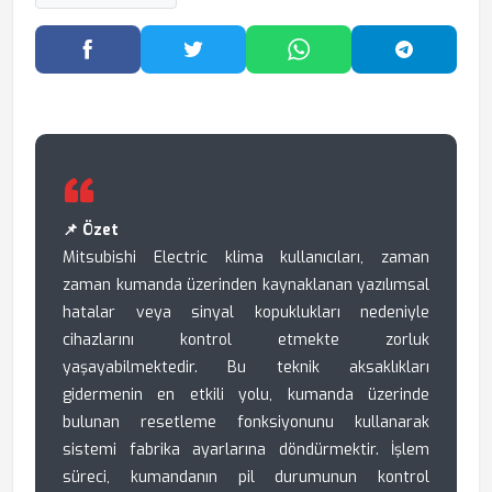
Facebook'ta Paylaş
Twitter'da Paylaş
WhatsApp'ta Paylaş
Telegram
📌 Özet
Mitsubishi Electric klima kullanıcıları, zaman
zaman kumanda üzerinden kaynaklanan yazılımsal
hatalar veya sinyal kopuklukları nedeniyle
cihazlarını kontrol etmekte zorluk
yaşayabilmektedir. Bu teknik aksaklıkları
gidermenin en etkili yolu, kumanda üzerinde
bulunan resetleme fonksiyonunu kullanarak
sistemi fabrika ayarlarına döndürmektir. İşlem
süreci, kumandanın pil durumunun kontrol