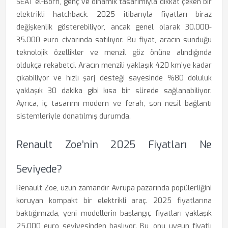
SEAT el-Born, genç ve dinamik tasarımıyla dikkat çeken bir
elektrikli hatchback. 2025 itibarıyla fiyatları biraz
değişkenlik gösterebiliyor, ancak genel olarak 30.000-
35.000 euro civarında satılıyor. Bu fiyat, aracın sunduğu
teknolojik özellikler ve menzil göz önüne alındığında
oldukça rekabetçi. Aracın menzili yaklaşık 420 km’ye kadar
çıkabiliyor ve hızlı şarj desteği sayesinde %80 doluluk
yaklaşık 30 dakika gibi kısa bir sürede sağlanabiliyor.
Ayrıca, iç tasarımı modern ve ferah, son nesil bağlantı
sistemleriyle donatılmış durumda.
Renault Zoe’nin 2025 Fiyatları Ne
Seviyede?
Renault Zoe, uzun zamandır Avrupa pazarında popülerliğini
koruyan kompakt bir elektrikli araç. 2025 fiyatlarına
baktığımızda, yeni modellerin başlangıç fiyatları yaklaşık
25.000 euro seviyesinden başlıyor. Bu, onu uygun fiyatlı