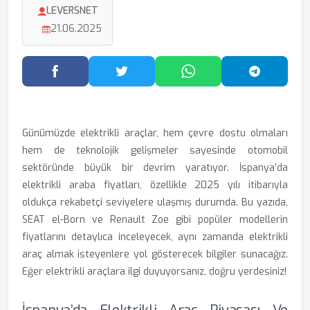
LEVERSNET
21.06.2025
Facebook'ta Paylaş
Twitter'da Paylaş
WhatsApp'ta Paylaş
Telegram
Günümüzde elektrikli araçlar, hem çevre dostu olmaları
hem de teknolojik gelişmeler sayesinde otomobil
sektöründe büyük bir devrim yaratıyor. İspanya’da
elektrikli araba fiyatları, özellikle 2025 yılı itibarıyla
oldukça rekabetçi seviyelere ulaşmış durumda. Bu yazıda,
SEAT el-Born ve Renault Zoe gibi popüler modellerin
fiyatlarını detaylıca inceleyecek, aynı zamanda elektrikli
araç almak isteyenlere yol gösterecek bilgiler sunacağız.
Eğer elektrikli araçlara ilgi duyuyorsanız, doğru yerdesiniz!