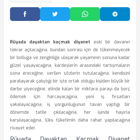
Facebook'ta Paylaş
Twitter'da Paylaş
WhatsApp'ta Paylaş
Telegram
Rüyada dayaktan kaçmak diyanet
eski bir davanın
tekrar açılacağına, bundan sonrası için de tükenmeyecek
bir bolluğa ve zenginliğe ulaşarak yaşamının sonuna kadar
güzel yaşayacağına, kardeşlerin arasındaki tartışmaların
sona ereceğine, verilen sözlerin tutulacağına, kendisini
paralayarak çalıştığı bir işte ortak olduğu kişiden büyük bir
darbe yiyeceğine, elinde kalan bir miktara parayı da borç
ödemek için harcayacağına, yeni iş fırsatları
yakalayacağına, iş yorgunluğunun tavan yaptığı bir
dönemde tatile çıkılacağına, her işinde hayırla
karşılaşacağına, lüks tüketimin daha rahat yapılacağına
rivayet eder.
Rüyada Dayaktan Kaçmak Diyanet