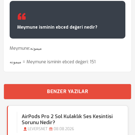
Meymune isminin ebced değeri nedir?
Meymune:ميمونه
ميمونه = Meymune isminin ebced değeri: 151
BENZER YAZILAR
AirPods Pro 2 Sol Kulaklık Ses Kesintisi
Sorunu Nedir?
LEVERSNET
08.08.2026