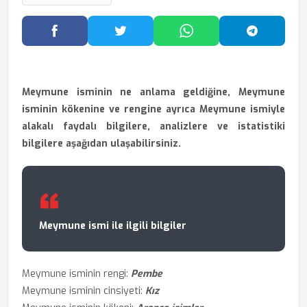
Facebook'ta Paylaş
Twitter'da Paylaş
WhatsApp'ta Paylaş
Telegram
Meymune isminin ne anlama geldiğine, Meymune
isminin kökenine ve rengine ayrıca Meymune ismiyle
alakalı faydalı bilgilere, analizlere ve istatistiki
bilgilere aşağıdan ulaşabilirsiniz.
Meymune ismi ile ilgili bilgiler
Meymune isminin rengi:
Pembe
Meymune isminin cinsiyeti:
Kız