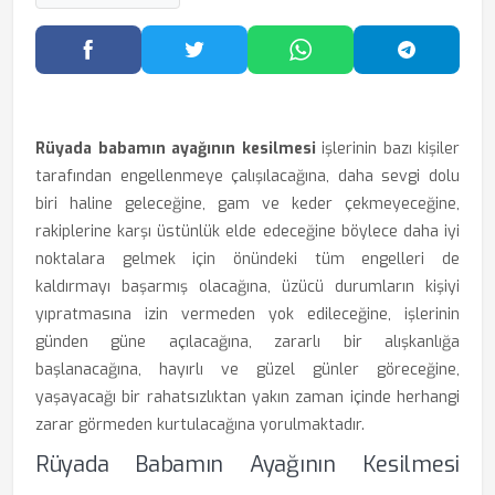
Facebook'ta Paylaş
Twitter'da Paylaş
WhatsApp'ta Paylaş
Telegram
Rüyada babamın ayağının kesilmesi
işlerinin bazı kişiler
tarafından engellenmeye çalışılacağına, daha sevgi dolu
biri haline geleceğine, gam ve keder çekmeyeceğine,
rakiplerine karşı üstünlük elde edeceğine böylece daha iyi
noktalara gelmek için önündeki tüm engelleri de
kaldırmayı başarmış olacağına, üzücü durumların kişiyi
yıpratmasına izin vermeden yok edileceğine, işlerinin
günden güne açılacağına, zararlı bir alışkanlığa
başlanacağına, hayırlı ve güzel günler göreceğine,
yaşayacağı bir rahatsızlıktan yakın zaman içinde herhangi
zarar görmeden kurtulacağına yorulmaktadır.
Rüyada Babamın Ayağının Kesilmesi