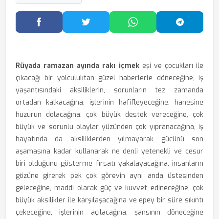
Facebook'ta Paylaş
Twitter'da Paylaş
WhatsApp'ta Paylaş
Telegram
Rüyada ramazan ayında rakı içmek
eşi ve çocukları ile
çıkacağı bir yolculuktan güzel haberlerle döneceğine, iş
yaşantısındaki aksiliklerin, sorunların tez zamanda
ortadan kalkacağına, işlerinin hafifleyeceğine, hanesine
huzurun dolacağına, çok büyük destek vereceğine, çok
büyük ve sorunlu olaylar yüzünden çok yıpranacağına, iş
hayatında da aksiliklerden yılmayarak gücünü son
aşamasına kadar kullanarak ne denli yetenekli ve cesur
biri olduğunu gösterme fırsatı yakalayacağına, insanların
gözüne girerek pek çok görevin aynı anda üstesinden
geleceğine, maddi olarak güç ve kuvvet edineceğine, çok
büyük aksilikler ile karşılaşacağına ve epey bir süre sıkıntı
çekeceğine, işlerinin açılacağına, şansının döneceğine