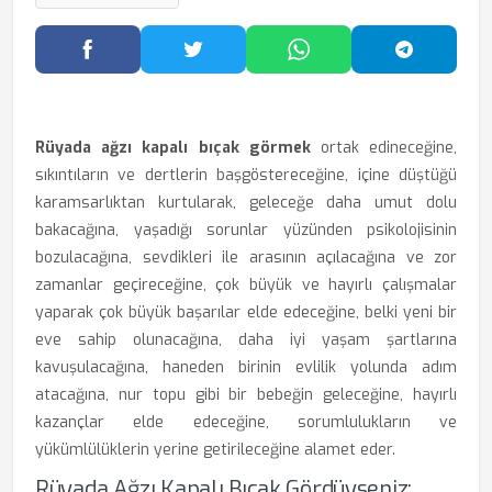
Facebook'ta Paylaş
Twitter'da Paylaş
WhatsApp'ta Paylaş
Telegram
Rüyada ağzı kapalı bıçak görmek
ortak edineceğine,
sıkıntıların ve dertlerin başgöstereceğine, içine düştüğü
karamsarlıktan kurtularak, geleceğe daha umut dolu
bakacağına, yaşadığı sorunlar yüzünden psikolojisinin
bozulacağına, sevdikleri ile arasının açılacağına ve zor
zamanlar geçireceğine, çok büyük ve hayırlı çalışmalar
yaparak çok büyük başarılar elde edeceğine, belki yeni bir
eve sahip olunacağına, daha iyi yaşam şartlarına
kavuşulacağına, haneden birinin evlilik yolunda adım
atacağına, nur topu gibi bir bebeğin geleceğine, hayırlı
kazançlar elde edeceğine, sorumlulukların ve
yükümlülüklerin yerine getirileceğine alamet eder.
Rüyada Ağzı Kapalı Bıçak Gördüyseniz: