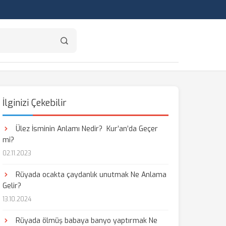
İlginizi Çekebilir
Ülez İsminin Anlamı Nedir? Kur’an’da Geçer
mi?
02.11.2023
Rüyada ocakta çaydanlık unutmak Ne Anlama
Gelir?
13.10.2024
Rüyada ölmüş babaya banyo yaptırmak Ne
aş