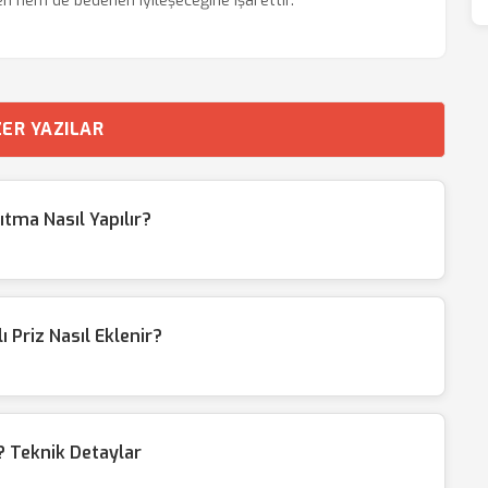
en hem de bedenen iyileşeceğine işarettir.
ER YAZILAR
tma Nasıl Yapılır?
Priz Nasıl Eklenir?
 Teknik Detaylar