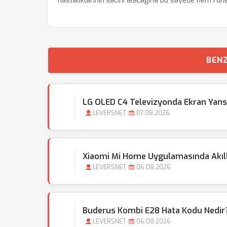
hastalıklarının ilacını alacağına bu sayede hem ruh
BENZ
LG OLED C4 Televizyonda Ekran Yansı
LEVERSNET
07.08.2026
Xiaomi Mi Home Uygulamasında Akıllı 
LEVERSNET
06.08.2026
Buderus Kombi E28 Hata Kodu Nedir?
LEVERSNET
06.08.2026