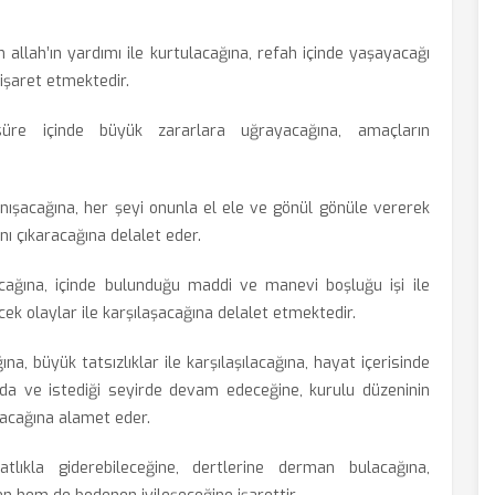
llah’ın yardımı ile kurtulacağına, refah içinde yaşayacağı
işaret etmektedir.
üre içinde büyük zararlara uğrayacağına, amaçların
anışacağına, her şeyi onunla el ele ve gönül gönüle vererek
nı çıkaracağına delalet eder.
ğına, içinde bulunduğu maddi ve manevi boşluğu işi ile
cek olaylar ile karşılaşacağına delalet etmektedir.
a, büyük tatsızlıklar ile karşılaşılacağına, hayat içerisinde
nda ve istediği seyirde devam edeceğine, kurulu düzeninin
lacağına alamet eder.
hatlıkla giderebileceğine, dertlerine derman bulacağına,