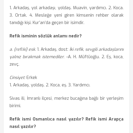
1. Arkadaş, yol arkadaşı, yoldaş. Muavin, yardımcı. 2. Koca.
3. Ortak. 4. Mesleğe yeni giren kimsenin rehber olarak
tanıdığı kişi. Kur’an’da geçen bir isimdir.
Refik isminin sözlük anlamı nedir?
a. (refi:ki) esk.
1. Arkadaş, dost:
İki refik, sevgili arkadaşlarını
yalnız bırakmak istemediler. –
A. H. Müftüoğlu. 2. Eş, koca,
zevç.
Cinsiyet:
Erkek
1. Arkadaş, yoldaş. 2. Koca, eş. 3. Yardımcı.
Sivas ili, İmranlı ilçesi, merkez bucağına bağlı bir yerleşim
birimi.
Refik ismi Osmanlıca nasıl yazılır? Refik ismi Arapça
nasıl yazılır?