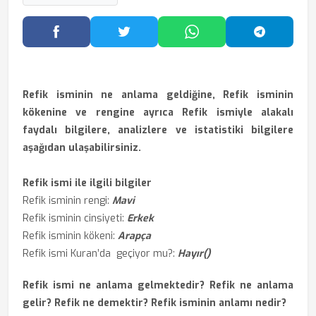
Facebook'ta Paylaş
Twitter'da Paylaş
WhatsApp'ta Paylaş
Telegram
Refik isminin ne anlama geldiğine, Refik isminin
kökenine ve rengine ayrıca Refik ismiyle alakalı
faydalı bilgilere, analizlere ve istatistiki bilgilere
aşağıdan ulaşabilirsiniz.
Refik ismi ile ilgili bilgiler
Refik isminin rengi:
Mavi
Refik isminin cinsiyeti:
Erkek
Refik isminin kökeni:
Arapça
Refik ismi Kuran’da geçiyor mu?:
Hayır()
Refik ismi ne anlama gelmektedir? Refik ne anlama
gelir? Refik ne demektir? Refik isminin anlamı nedir?