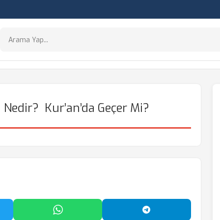
 Nedir? Kur’an’da Geçer Mi?
'da Paylaş
WhatsApp'ta Paylaş
Telegram'da Payl