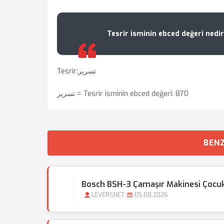
Tesrir isminin ebced değeri nedir
Tesrir:تسرير
تسرير = Tesrir isminin ebced değeri: 870
BENZ
Bosch BSH-3 Çamaşır Makinesi Çocuk Ki
LEVERSNET
05.08.2026