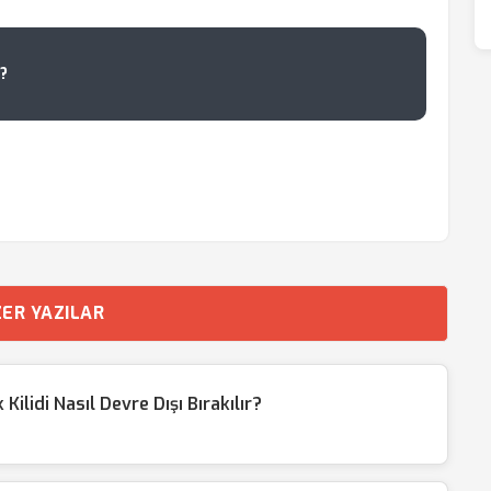
?
ER YAZILAR
lidi Nasıl Devre Dışı Bırakılır?