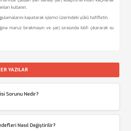
rlerinde çalışan yan sanayi şarj adaptörlerinden kaçınarak
nları kullanın.
ulamalarını kapatarak işlemci üzerindeki yükü hafifletin.
ına maruz bırakmayın ve şarj sırasında kılıfı çıkararak ısı
ER YAZILAR
tisi Sorunu Nedir?
fleri Nasıl Değiştirilir?