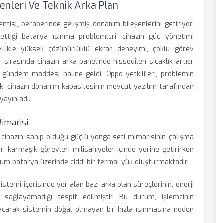
enleri Ve Teknik Arka Plan
tisi, beraberinde gelişmiş donanım bileşenlerini getiriyor.
ettiği batarya ısınma problemleri, cihazın güç yönetimi
ellikle yüksek çözünürlüklü ekran deneyimi, çoklu görev
ırasında cihazın arka panelinde hissedilen sıcaklık artışı,
k gündem maddesi haline geldi. Oppo yetkilileri, problemin
k, cihazın donanım kapasitesinin mevcut yazılım tarafından
yayınladı.
imarisi
ihazın sahip olduğu güçlü yonga seti mimarisinin çalışma
er, karmaşık görevleri milisaniyeler içinde yerine getirirken
um batarya üzerinde ciddi bir termal yük oluşturmaktadır.
istemi içerisinde yer alan bazı arka plan süreçlerinin, enerji
i sağlayamadığı tespit edilmiştir. Bu durum, işlemcinin
açarak sistemin doğal olmayan bir hızla ısınmasına neden