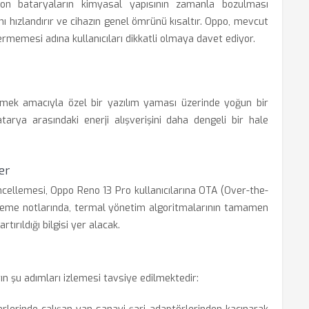
yon bataryaların kimyasal yapısının zamanla bozulması
nı hızlandırır ve cihazın genel ömrünü kısaltır. Oppo, mevcut
ermemesi adına kullanıcıları dikkatli olmaya davet ediyor.
mek amacıyla özel bir yazılım yaması üzerinde yoğun bir
arya arasındaki enerji alışverişini daha dengeli bir hale
er
ellemesi, Oppo Reno 13 Pro kullanıcılarına OTA (Over-the-
celleme notlarında, termal yönetim algoritmalarının tamamen
rtırıldığı bilgisi yer alacak.
ın şu adımları izlemesi tavsiye edilmektedir: