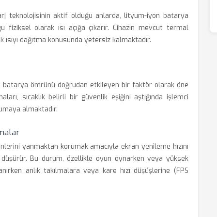
arj teknolojisinin aktif olduğu anlarda, lityum-iyon batarya
u fiziksel olarak ısı açığa çıkarır. Cihazın mevcut termal
k ısıyı dağıtma konusunda yetersiz kalmaktadır.
ve batarya ömrünü doğrudan etkileyen bir faktör olarak öne
rı, sıcaklık belirli bir güvenlik eşiğini aştığında işlemci
rumaya almaktadır.
malar
leşenlerini yanmaktan korumak amacıyla ekran yenileme hızını
k düşürür. Bu durum, özellikle oyun oynarken veya yüksek
nırken anlık takılmalara veya kare hızı düşüşlerine (FPS