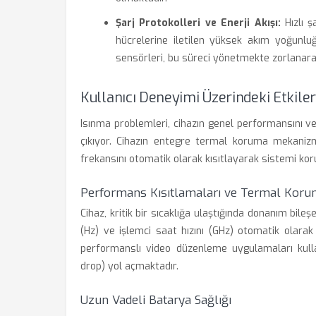
Şarj Protokolleri ve Enerji Akışı:
Hızlı ş
hücrelerine iletilen yüksek akım yoğunluğ
sensörleri, bu süreci yönetmekte zorlanara
Kullanıcı Deneyimi Üzerindeki Etkiler
Isınma problemleri, cihazın genel performansını 
çıkıyor. Cihazın entegre termal koruma mekanizmala
frekansını otomatik olarak kısıtlayarak sistemi ko
Performans Kısıtlamaları ve Termal Koru
Cihaz, kritik bir sıcaklığa ulaştığında donanım bi
(Hz) ve işlemci saat hızını (GHz) otomatik olara
performanslı video düzenleme uygulamaları kulla
drop) yol açmaktadır.
Uzun Vadeli Batarya Sağlığı