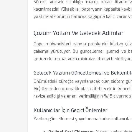
Sürekli yüksek sıcaklığa maruz kalan lityum-i
kaçınılmazdır. Yüksek ısı, bataryanın kapasite kaybı
yazılımsal sorunun batarya sağlığına kalıcı zarar v
Çözüm Yolları Ve Gelecek Adımlar
Oppo mühendisleri, ısınma problemini kökten çöz
çalışma yürütüyor. Bu güncelleme, işlemci ve bat
getirerek, termal yükü minimize etmeyi hedefliyor.
Gelecek Yazılım Güncellemesi ve Beklentil
Önümüzdeki süreçte yayınlanacak olan sistem günc
Air) üzerinden otomatik olarak iletilecektir. Gün
revize edildiği ve enerji verimliliğinin %15 civarında a
Kullanıcılar İçin Geçici Önlemler
Yazılım güncellemesi yayınlanana kadar kullanıcılar