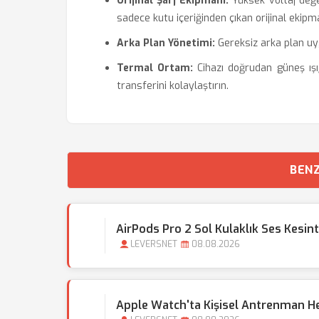
Orijinal Şarj Ekipmanı:
Yüksek voltaj değe
sadece kutu içeriğinden çıkan orijinal ekipma
Arka Plan Yönetimi:
Gereksiz arka plan uyg
Termal Ortam:
Cihazı doğrudan güneş ışığ
transferini kolaylaştırın.
BENZ
AirPods Pro 2 Sol Kulaklık Ses Kesin
LEVERSNET
08.08.2026
Apple Watch'ta Kişisel Antrenman Hede