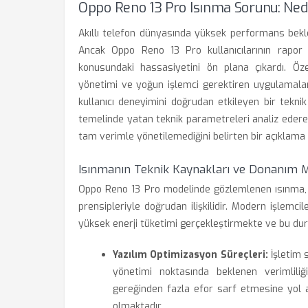
Oppo Reno 13 Pro Isınma Sorunu: Ned
Akıllı telefon dünyasında yüksek performans beklen
Ancak Oppo Reno 13 Pro kullanıcılarının rapor 
konusundaki hassasiyetini ön plana çıkardı. Öz
yönetimi ve yoğun işlemci gerektiren uygulamalar s
kullanıcı deneyimini doğrudan etkileyen bir tekni
temelinde yatan teknik parametreleri analiz edere
tam verimle yönetilemediğini belirten bir açıklama 
Isınmanın Teknik Kaynakları ve Donanım M
Oppo Reno 13 Pro modelinde gözlemlenen ısınma, c
prensipleriyle doğrudan ilişkilidir. Modern işlemcil
yüksek enerji tüketimi gerçekleştirmekte ve bu dur
Yazılım Optimizasyon Süreçleri:
İşletim s
yönetimi noktasında beklenen verimliliğ
gereğinden fazla efor sarf etmesine yol 
olmaktadır.