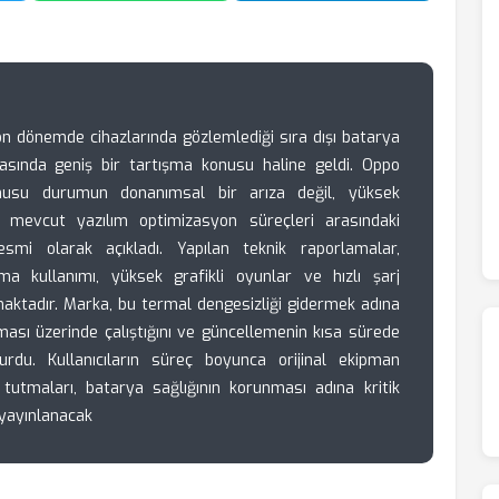
on dönemde cihazlarında gözlemlediği sıra dışı batarya
yasında geniş bir tartışma konusu haline geldi. Oppo
onusu durumun donanımsal bir arıza değil, yüksek
e mevcut yazılım optimizasyon süreçleri arasındaki
esmi olarak açıkladı. Yapılan teknik raporlamalar,
ma kullanımı, yüksek grafikli oyunlar ve hızlı şarj
maktadır. Marka, bu termal dengesizliği gidermek adına
ması üzerinde çalıştığını ve güncellemenin kısa sürede
urdu. Kullanıcıların süreç boyunca orijinal ekipman
 tutmaları, batarya sağlığının korunması adına kritik
yayınlanacak