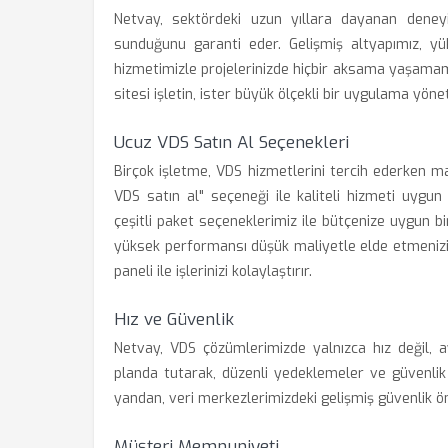
Netvay, sektördeki uzun yıllara dayanan deney
sunduğunu garanti eder. Gelişmiş altyapımız, yük
hizmetimizle projelerinizde hiçbir aksama yaşamam
sitesi işletin, ister büyük ölçekli bir uygulama yöne
Ucuz VDS Satın Al Seçenekleri
Birçok işletme, VDS hizmetlerini tercih ederken m
VDS satın al" seçeneği ile kaliteli hizmeti uygun 
çeşitli paket seçeneklerimiz ile bütçenize uygun bi
yüksek performansı düşük maliyetle elde etmenizi
paneli ile işlerinizi kolaylaştırır.
Hız ve Güvenlik
Netvay, VDS çözümlerimizde yalnızca hız değil, a
planda tutarak, düzenli yedeklemeler ve güvenlik d
yandan, veri merkezlerimizdeki gelişmiş güvenlik önl
Müşteri Memnuniyeti