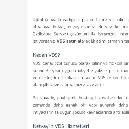
Dijital dünyada varlığınızı güçlendirmek ve online
altyapıya ihtiyaç duyuyorsunuz. Netvay, kullanı
Dedicated Server) çözümleri ile karşınızda. İnt
istiyorsanız,
VDS satın al
arak ilk adımı atmanın t
Neden VDS?
VDS, sanal özel sunucu olarak bilinir ve fiziksel 
sunar. Bu yapı, uygun maliyetle yüksek performan
ve özelleştirme imkanı da sunar. VDS ile kendi k
alanı gibi kaynaklar yalnızca size aittir.
Bu sayede, paylaşımlı hosting hizmetlerinden 
zamanda daha esnek bir yapı sunarak daha fa
ihtiyaçlarınıza uygun şekilde kaynaklarınızı artırabili
Netvay’in VDS Hizmetleri