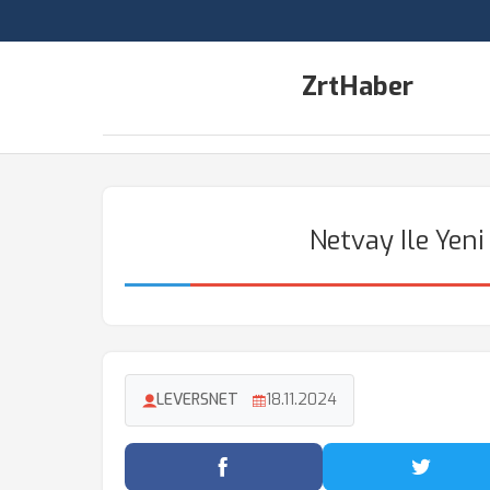
ZrtHaber
Netvay Ile Yeni
LEVERSNET
18.11.2024
Facebook'ta Paylaş
Twitter