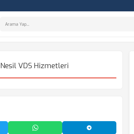
 Nesil VDS Hizmetleri
'da Paylaş
WhatsApp'ta Paylaş
Telegram'da Payl