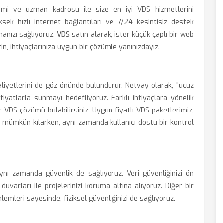
imi ve uzman kadrosu ile size en iyi VDS hizmetlerini
sek hızlı internet bağlantıları ve 7/24 kesintisiz destek
anızı sağlıyoruz.
VDS
satın alarak, ister küçük çaplı bir web
tin, ihtiyaçlarınıza uygun bir çözümle yanınızdayız.
aliyetlerini de göz önünde bulundurur. Netvay olarak, "ucuz
fiyatlarla sunmayı hedefliyoruz. Farklı ihtiyaçlara yönelik
r VDS çözümü bulabilirsiniz. Uygun fiyatlı VDS paketlerimiz,
 mümkün kılarken, aynı zamanda kullanıcı dostu bir kontrol
ynı zamanda güvenlik de sağlıyoruz. Veri güvenliğinizi ön
uvarları ile projelerinizi koruma altına alıyoruz. Diğer bir
emleri sayesinde, fiziksel güvenliğinizi de sağlıyoruz.