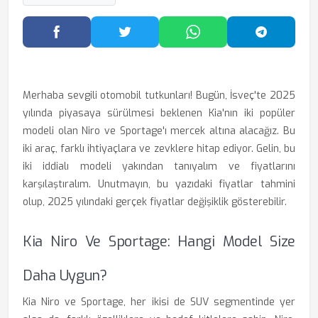
Facebook'ta Paylaş
Twitter'da Paylaş
WhatsApp'ta Paylaş
Telegram
Merhaba sevgili otomobil tutkunları! Bugün, İsveç'te 2025
yılında piyasaya sürülmesi beklenen Kia'nın iki popüler
modeli olan Niro ve Sportage'ı mercek altına alacağız. Bu
iki araç, farklı ihtiyaçlara ve zevklere hitap ediyor. Gelin, bu
iki iddialı modeli yakından tanıyalım ve fiyatlarını
karşılaştıralım. Unutmayın, bu yazıdaki fiyatlar tahmini
olup, 2025 yılındaki gerçek fiyatlar değişiklik gösterebilir.
Kia Niro Ve Sportage: Hangi Model Size
Daha Uygun?
Kia Niro ve Sportage, her ikisi de SUV segmentinde yer