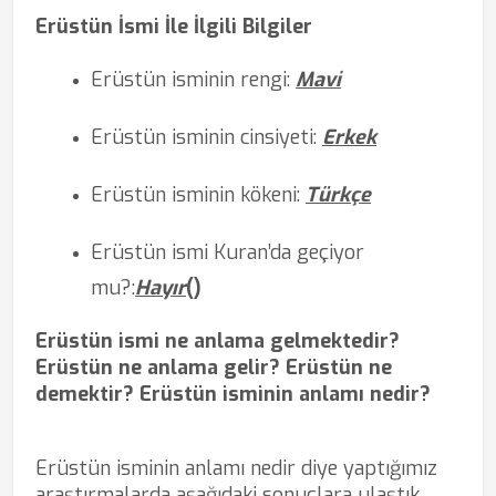
Erüstün İsmi İle İlgili Bilgiler
Erüstün isminin rengi:
Mavi
Erüstün isminin cinsiyeti:
Erkek
Erüstün isminin kökeni:
Türkçe
Erüstün ismi Kuran’da
geçiyor
mu?
:
Hayır
(
)
Erüstün ismi ne anlama gelmektedir?
Erüstün ne anlama gelir? Erüstün ne
demektir? Erüstün isminin anlamı nedir?
Erüstün isminin anlamı nedir diye yaptığımız
araştırmalarda aşağıdaki sonuçlara ulaştık.