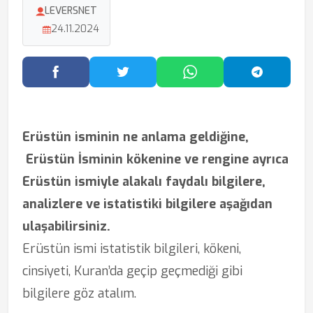
LEVERSNET
24.11.2024
Facebook'ta Paylaş
Twitter'da Paylaş
WhatsApp'ta Paylaş
Telegram
Erüstün isminin ne anlama geldiğine,
Erüstün İsminin kökenine ve rengine ayrıca
Erüstün ismiyle alakalı faydalı bilgilere,
analizlere ve istatistiki bilgilere aşağıdan
ulaşabilirsiniz.
Erüstün ismi istatistik bilgileri, kökeni,
cinsiyeti, Kuran’da geçip geçmediği gibi
bilgilere göz atalım.