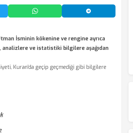
'da Paylaş
WhatsApp'ta Paylaş
Telegram'da Payl
tman İsminin kökenine ve rengine ayrıca
 analizlere ve istatistiki bilgilere aşağıdan
nsiyeti, Kuran’da geçip geçmediği gibi bilgilere
ek
e