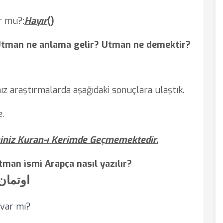
r mu?
:
Hayır
(
)
Utman ne anlama gelir? Utman ne demektir?
ız araştırmalarda aşağıdaki sonuçlara ulaştık.
e.
iniz Kuran-ı Kerimde Geçmemektedir.
tman ismi Arapça nasıl yazılır?
اوتمان
 var mı?