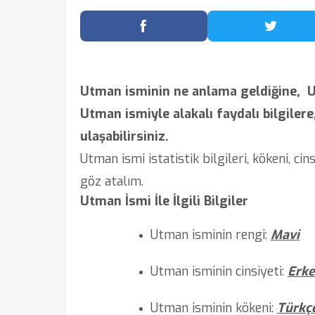
Facebook'ta Paylaş
Twitter
Utman isminin ne anlama geldiğine,
U
Utman ismiyle alakalı faydalı bilgilere,
ulaşabilirsiniz.
Utman ismi istatistik bilgileri, kökeni, ci
göz atalım.
Utman İsmi İle İlgili Bilgiler
Utman isminin rengi:
Mavi
Utman isminin cinsiyeti:
Erk
Utman isminin kökeni:
Türkç