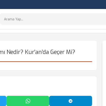
ı Nedir? Kur’an’da Geçer Mi?
'da Paylaş
WhatsApp'ta Paylaş
Telegram'da Payl