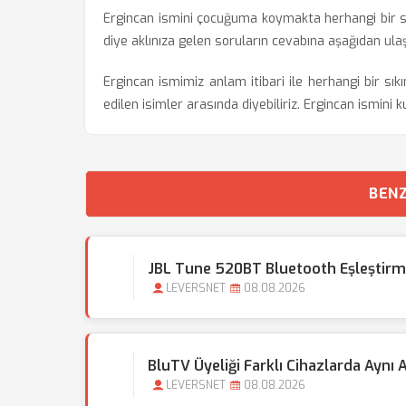
Ergincan ismini çocuğuma koymakta herhangi bir s
diye aklınıza gelen soruların cevabına aşağıdan ulaşa
Ergincan ismimiz anlam itibari ile herhangi bir sık
edilen isimler arasında diyebiliriz. Ergincan ismini 
BENZ
JBL Tune 520BT Bluetooth Eşleştir
LEVERSNET
08.08.2026
BluTV Üyeliği Farklı Cihazlarda Aynı A
LEVERSNET
08.08.2026