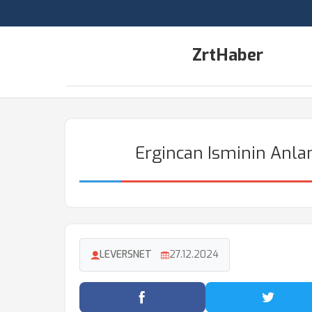
ZrtHaber
Ergincan Isminin Anlam
LEVERSNET
27.12.2024
Facebook'ta Paylaş
Twitter