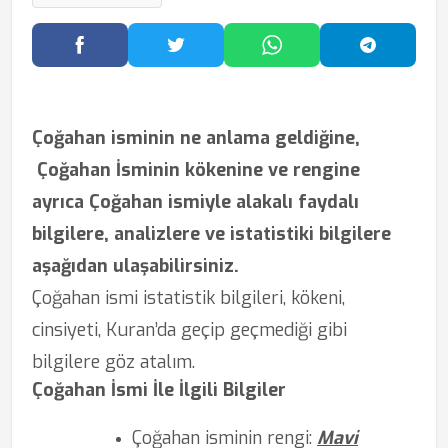
Facebook'ta Paylaş
Twitter'da Paylaş
WhatsApp'ta Paylaş
Telegram
Çoğahan isminin ne anlama geldiğine,
Çoğahan İsminin kökenine ve rengine
ayrıca Çoğahan ismiyle alakalı faydalı
bilgilere, analizlere ve istatistiki bilgilere
aşağıdan ulaşabilirsiniz.
Çoğahan ismi istatistik bilgileri, kökeni,
cinsiyeti, Kuran’da geçip geçmediği gibi
bilgilere göz atalım.
Çoğahan İsmi İle İlgili Bilgiler
Çoğahan isminin rengi:
Mavi