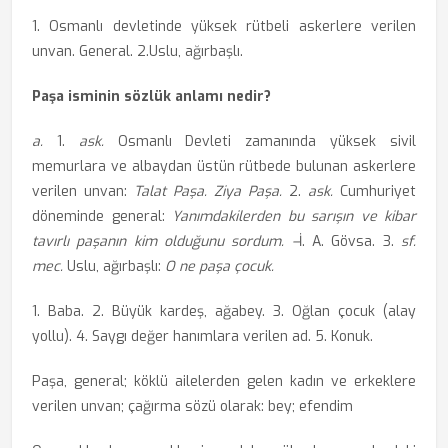
1. Osmanlı devletinde yüksek rütbeli askerlere verilen
unvan. General. 2.Uslu, ağırbaşlı.
Paşa isminin sözlük anlamı nedir?
a.
1.
ask.
Osmanlı Devleti zamanında yüksek sivil
memurlara ve albaydan üstün rütbede bulunan askerlere
verilen unvan:
Talat Paşa. Ziya Paşa.
2.
ask.
Cumhuriyet
döneminde general:
Yanımdakilerden bu sarışın ve kibar
tavırlı paşanın kim olduğunu sordum. –
İ. A. Gövsa. 3.
sf.
mec.
Uslu, ağırbaşlı:
O ne paşa çocuk.
1. Baba. 2. Büyük kardeş, ağabey. 3. Oğlan çocuk (alay
yollu). 4. Saygı değer hanımlara verilen ad. 5. Konuk.
Paşa, general; köklü ailelerden gelen kadın ve erkeklere
verilen unvan; çağırma sözü olarak: bey; efendim