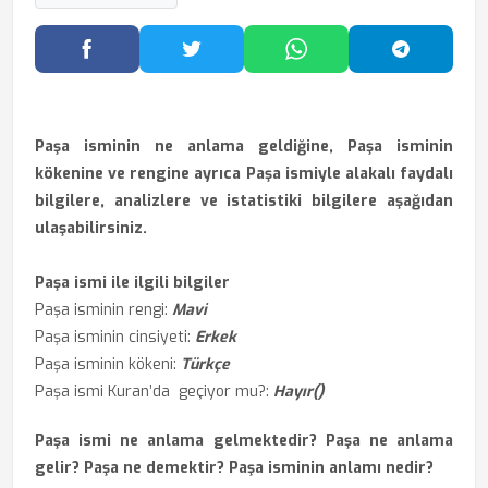
Facebook'ta Paylaş
Twitter'da Paylaş
WhatsApp'ta Paylaş
Telegram
Paşa isminin ne anlama geldiğine, Paşa isminin
kökenine ve rengine ayrıca Paşa ismiyle alakalı faydalı
bilgilere, analizlere ve istatistiki bilgilere aşağıdan
ulaşabilirsiniz.
Paşa ismi ile ilgili bilgiler
Paşa isminin rengi:
Mavi
Paşa isminin cinsiyeti:
Erkek
Paşa isminin kökeni:
Türkçe
Paşa ismi Kuran’da geçiyor mu?:
Hayır()
Paşa ismi ne anlama gelmektedir? Paşa ne anlama
gelir? Paşa ne demektir? Paşa isminin anlamı nedir?