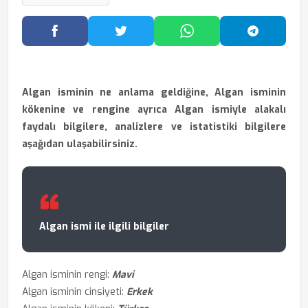
Facebook'ta Paylaş
Twitter'da Paylaş
WhatsApp'ta Paylaş
Telegram
Algan isminin ne anlama geldiğine, Algan isminin
kökenine ve rengine ayrıca Algan ismiyle alakalı
faydalı bilgilere, analizlere ve istatistiki bilgilere
aşağıdan ulaşabilirsiniz.
Algan ismi ile ilgili bilgiler
Algan isminin rengi:
Mavi
Algan isminin cinsiyeti:
Erkek