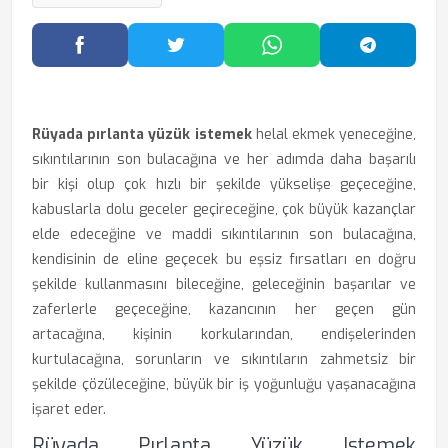
Facebook'ta Paylaş
Twitter'da Paylaş
WhatsApp'ta Paylaş
Telegram
Rüyada pırlanta yüzük istemek
helal ekmek yeneceğine,
sıkıntılarının son bulacağına ve her adımda daha başarılı
bir kişi olup çok hızlı bir şekilde yükselişe geçeceğine,
kabuslarla dolu geceler geçireceğine, çok büyük kazançlar
elde edeceğine ve maddi sıkıntılarının son bulacağına,
kendisinin de eline geçecek bu eşsiz fırsatları en doğru
şekilde kullanmasını bileceğine, geleceğinin başarılar ve
zaferlerle geçeceğine, kazancının her geçen gün
artacağına, kişinin korkularından, endişelerinden
kurtulacağına, sorunların ve sıkıntıların zahmetsiz bir
şekilde çözüleceğine, büyük bir iş yoğunluğu yaşanacağına
işaret eder.
Rüyada Pırlanta Yüzük Istemek