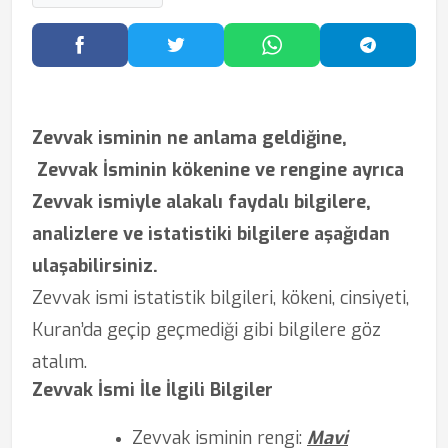
Facebook'ta Paylaş
Twitter'da Paylaş
WhatsApp'ta Paylaş
Telegram
Zevvak isminin ne anlama geldiğine,
Zevvak İsminin kökenine ve rengine ayrıca
Zevvak ismiyle alakalı faydalı bilgilere,
analizlere ve istatistiki bilgilere aşağıdan
ulaşabilirsiniz.
Zevvak ismi istatistik bilgileri, kökeni, cinsiyeti,
Kuran’da geçip geçmediği gibi bilgilere göz
atalım.
Zevvak İsmi İle İlgili Bilgiler
Zevvak isminin rengi:
Mavi